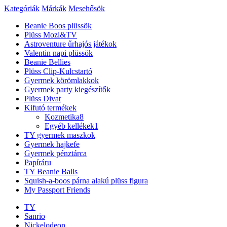
Kategóriák
Márkák
Mesehősök
Beanie Boos plüssök
Plüss Mozi&TV
Astroventure űrhajós játékok
Valentin napi plüssök
Beanie Bellies
Plüss Clip-Kulcstartó
Gyermek körömlakkok
Gyermek party kiegészítők
Plüss Divat
Kifutó termékek
Kozmetika
8
Egyéb kellékek
1
TY gyermek maszkok
Gyermek hajkefe
Gyermek pénztárca
Papíráru
TY Beanie Balls
Squish-a-boos párna alakú plüss figura
My Passport Friends
TY
Sanrio
Nickelodeon