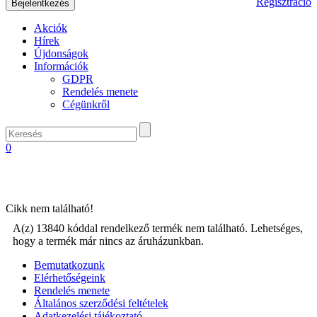
Regisztráció
Akciók
Hírek
Újdonságok
Információk
GDPR
Rendelés menete
Cégünkről
0
Cikk nem található!
A(z) 13840 kóddal rendelkező termék nem található. Lehetséges,
hogy a termék már nincs az áruházunkban.
Bemutatkozunk
Elérhetőségeink
Rendelés menete
Általános szerződési feltételek
Adatkezelési tájékoztató