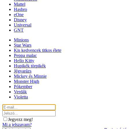
Mattel
Hasbro
eOne
Disney
Universal
GNT
Minions
Star Wars
Kis kedvencek titkos élete
Peppa malac
Hello Kitty
Hupikék törpikék
Jégvarázs
Mickey és Minnie
Monster High
Pókember
Verdák
Violetta
Jegyezz meg!
Mi a jelszavam?