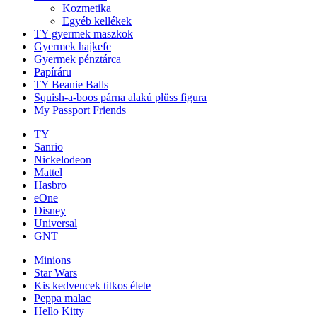
Kozmetika
Egyéb kellékek
TY gyermek maszkok
Gyermek hajkefe
Gyermek pénztárca
Papíráru
TY Beanie Balls
Squish-a-boos párna alakú plüss figura
My Passport Friends
TY
Sanrio
Nickelodeon
Mattel
Hasbro
eOne
Disney
Universal
GNT
Minions
Star Wars
Kis kedvencek titkos élete
Peppa malac
Hello Kitty