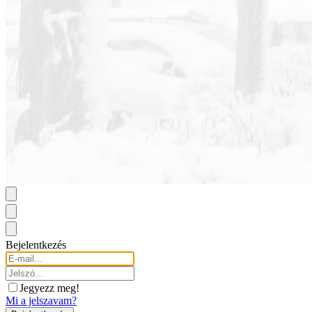
Bejelentkezés
Jegyezz meg!
Mi a jelszavam?