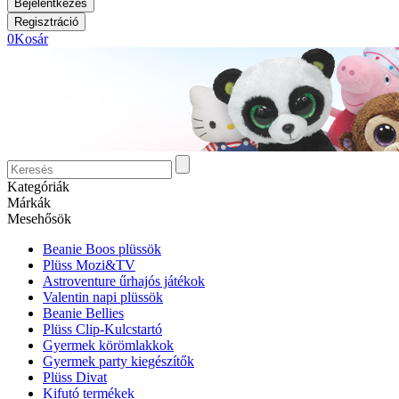
0
Kosár
Kategóriák
Márkák
Mesehősök
Beanie Boos plüssök
Plüss Mozi&TV
Astroventure űrhajós játékok
Valentin napi plüssök
Beanie Bellies
Plüss Clip-Kulcstartó
Gyermek körömlakkok
Gyermek party kiegészítők
Plüss Divat
Kifutó termékek