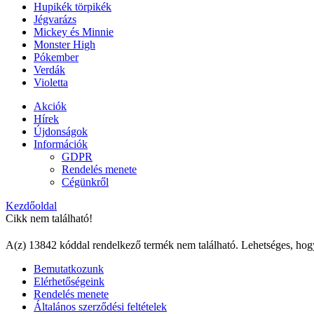
Hupikék törpikék
Jégvarázs
Mickey és Minnie
Monster High
Pókember
Verdák
Violetta
Akciók
Hírek
Újdonságok
Információk
GDPR
Rendelés menete
Cégünkről
Kezdőoldal
Cikk nem található!
A(z) 13842 kóddal rendelkező termék nem található. Lehetséges, hog
Bemutatkozunk
Elérhetőségeink
Rendelés menete
Általános szerződési feltételek