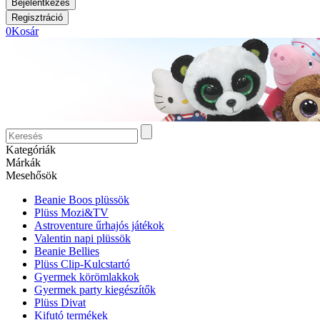
0
Kosár
Kategóriák
Márkák
Mesehősök
Beanie Boos plüssök
Plüss Mozi&TV
Astroventure űrhajós játékok
Valentin napi plüssök
Beanie Bellies
Plüss Clip-Kulcstartó
Gyermek körömlakkok
Gyermek party kiegészítők
Plüss Divat
Kifutó termékek