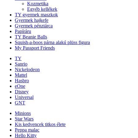
Kozmetika
Egyéb kellékek
TY gyermek maszkok
Gyermek hajkefe
Gyermek pénztárca
Papíráru
TY Beanie Balls
Squish-a-boos párna alakú plüss figura
My Passport Friends
TY
Sanrio
Nickelodeon
Mattel
Hasbro
eOne
Disney
Universal
GNT
Minions
Star Wars
Kis kedvencek titkos élete
Peppa malac
Hello Kitty