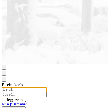
Bejelentkezés
Jegyezz meg!
Mi a jelszavam?