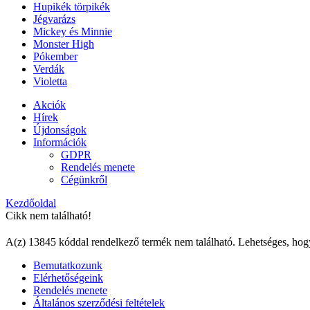
Hupikék törpikék
Jégvarázs
Mickey és Minnie
Monster High
Pókember
Verdák
Violetta
Akciók
Hírek
Újdonságok
Információk
GDPR
Rendelés menete
Cégünkről
Kezdőoldal
Cikk nem található!
A(z) 13845 kóddal rendelkező termék nem található. Lehetséges, hog
Bemutatkozunk
Elérhetőségeink
Rendelés menete
Általános szerződési feltételek