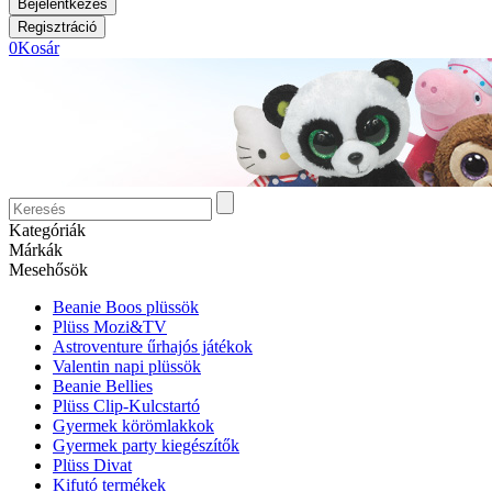
0
Kosár
Kategóriák
Márkák
Mesehősök
Beanie Boos plüssök
Plüss Mozi&TV
Astroventure űrhajós játékok
Valentin napi plüssök
Beanie Bellies
Plüss Clip-Kulcstartó
Gyermek körömlakkok
Gyermek party kiegészítők
Plüss Divat
Kifutó termékek