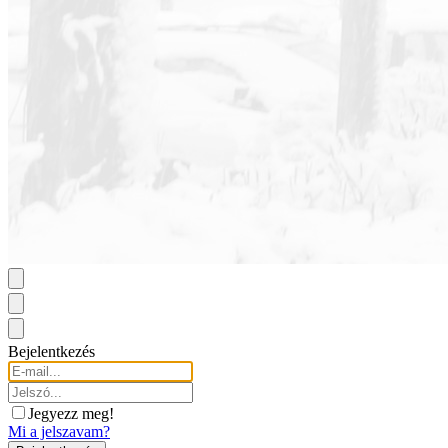
Bejelentkezés
Jegyezz meg!
Mi a jelszavam?