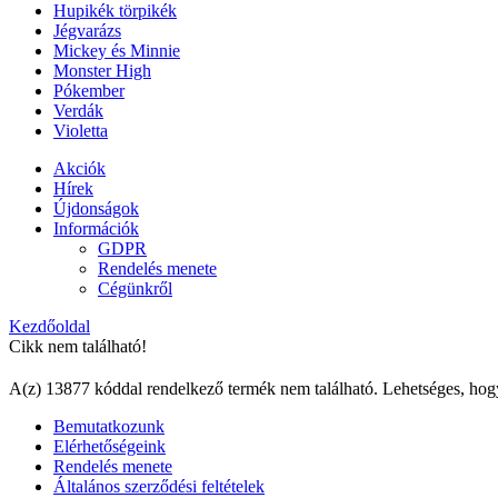
Hupikék törpikék
Jégvarázs
Mickey és Minnie
Monster High
Pókember
Verdák
Violetta
Akciók
Hírek
Újdonságok
Információk
GDPR
Rendelés menete
Cégünkről
Kezdőoldal
Cikk nem található!
A(z) 13877 kóddal rendelkező termék nem található. Lehetséges, hog
Bemutatkozunk
Elérhetőségeink
Rendelés menete
Általános szerződési feltételek