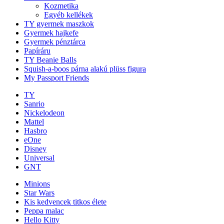
Kozmetika
Egyéb kellékek
TY gyermek maszkok
Gyermek hajkefe
Gyermek pénztárca
Papíráru
TY Beanie Balls
Squish-a-boos párna alakú plüss figura
My Passport Friends
TY
Sanrio
Nickelodeon
Mattel
Hasbro
eOne
Disney
Universal
GNT
Minions
Star Wars
Kis kedvencek titkos élete
Peppa malac
Hello Kitty