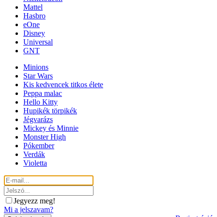
Mattel
Hasbro
eOne
Disney
Universal
GNT
Minions
Star Wars
Kis kedvencek titkos élete
Peppa malac
Hello Kitty
Hupikék törpikék
Jégvarázs
Mickey és Minnie
Monster High
Pókember
Verdák
Violetta
Jegyezz meg!
Mi a jelszavam?