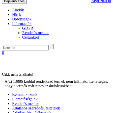
Regisztráció
Akciók
Hírek
Újdonságok
Információk
GDPR
Rendelés menete
Cégünkről
0
Cikk nem található!
A(z) 13886 kóddal rendelkező termék nem található. Lehetséges,
hogy a termék már nincs az áruházunkban.
Bemutatkozunk
Elérhetőségeink
Rendelés menete
Általános szerződési feltételek
Adatkezelési tájékoztató