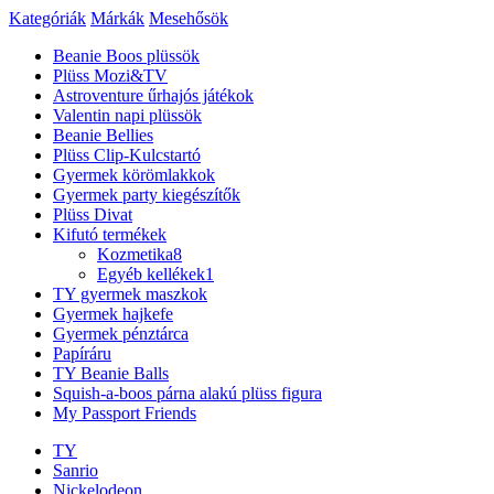
Kategóriák
Márkák
Mesehősök
Beanie Boos plüssök
Plüss Mozi&TV
Astroventure űrhajós játékok
Valentin napi plüssök
Beanie Bellies
Plüss Clip-Kulcstartó
Gyermek körömlakkok
Gyermek party kiegészítők
Plüss Divat
Kifutó termékek
Kozmetika
8
Egyéb kellékek
1
TY gyermek maszkok
Gyermek hajkefe
Gyermek pénztárca
Papíráru
TY Beanie Balls
Squish-a-boos párna alakú plüss figura
My Passport Friends
TY
Sanrio
Nickelodeon