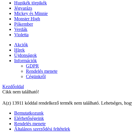
Hupikék törpikék
Jégvarázs
Mickey és Minnie
Monster High
Pókember
Verdák
Violetta
Akciók
Hírek
Újdonságok
Információk
GDPR
Rendelés menete
Cégünkről
Kezdőoldal
Cikk nem található!
A(z) 13911 kóddal rendelkező termék nem található. Lehetséges, hog
Bemutatkozunk
Elérhetőségeink
Rendelés menete
Általános szerződési feltételek