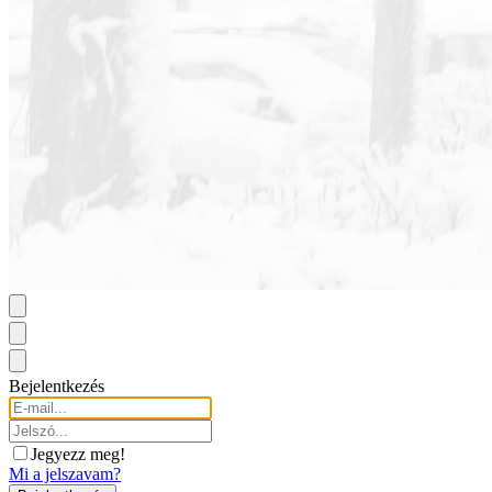
Bejelentkezés
Jegyezz meg!
Mi a jelszavam?