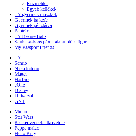
Kozmetika
Egyéb kellékek
TY gyermek maszkok
Gyermek hajkefe
Gyermek pénztárca
Papíráru
TY Beanie Balls
Squish-a-boos párna alakú plüss figura
My Passport Friends
TY
Sanrio
Nickelodeon
Mattel
Hasbro
eOne
Disney
Universal
GNT
Minions
Star Wars
Kis kedvencek titkos élete
Peppa malac
Hello Kitty