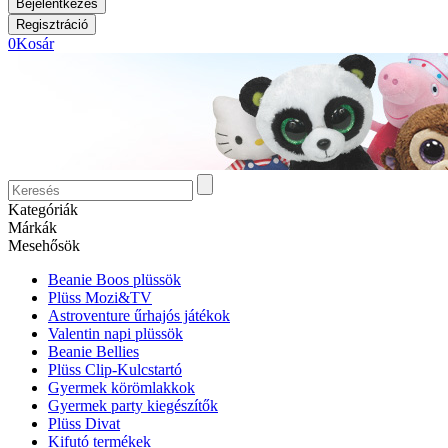
0
Kosár
Kategóriák
Márkák
Mesehősök
Beanie Boos plüssök
Plüss Mozi&TV
Astroventure űrhajós játékok
Valentin napi plüssök
Beanie Bellies
Plüss Clip-Kulcstartó
Gyermek körömlakkok
Gyermek party kiegészítők
Plüss Divat
Kifutó termékek