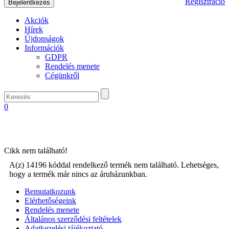
Regisztráció
Akciók
Hírek
Újdonságok
Információk
GDPR
Rendelés menete
Cégünkről
0
Cikk nem található!
A(z) 14196 kóddal rendelkező termék nem található. Lehetséges,
hogy a termék már nincs az áruházunkban.
Bemutatkozunk
Elérhetőségeink
Rendelés menete
Általános szerződési feltételek
Adatkezelési tájékoztató