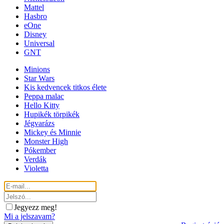
Mattel
Hasbro
eOne
Disney
Universal
GNT
Minions
Star Wars
Kis kedvencek titkos élete
Peppa malac
Hello Kitty
Hupikék törpikék
Jégvarázs
Mickey és Minnie
Monster High
Pókember
Verdák
Violetta
Jegyezz meg!
Mi a jelszavam?