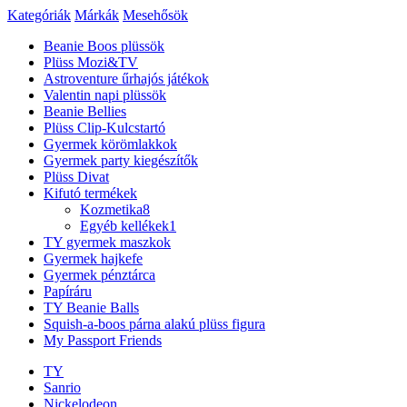
Kategóriák
Márkák
Mesehősök
Beanie Boos plüssök
Plüss Mozi&TV
Astroventure űrhajós játékok
Valentin napi plüssök
Beanie Bellies
Plüss Clip-Kulcstartó
Gyermek körömlakkok
Gyermek party kiegészítők
Plüss Divat
Kifutó termékek
Kozmetika
8
Egyéb kellékek
1
TY gyermek maszkok
Gyermek hajkefe
Gyermek pénztárca
Papíráru
TY Beanie Balls
Squish-a-boos párna alakú plüss figura
My Passport Friends
TY
Sanrio
Nickelodeon