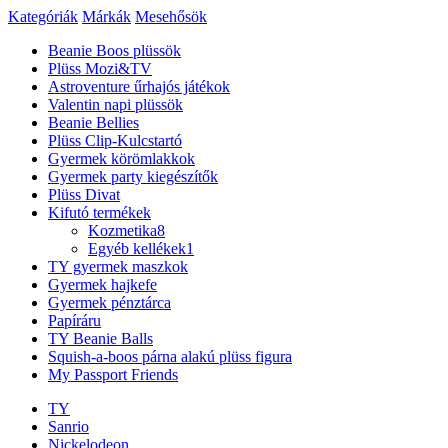
Kategóriák
Márkák
Mesehősök
Beanie Boos plüssök
Plüss Mozi&TV
Astroventure űrhajós játékok
Valentin napi plüssök
Beanie Bellies
Plüss Clip-Kulcstartó
Gyermek körömlakkok
Gyermek party kiegészítők
Plüss Divat
Kifutó termékek
Kozmetika
8
Egyéb kellékek
1
TY gyermek maszkok
Gyermek hajkefe
Gyermek pénztárca
Papíráru
TY Beanie Balls
Squish-a-boos párna alakú plüss figura
My Passport Friends
TY
Sanrio
Nickelodeon