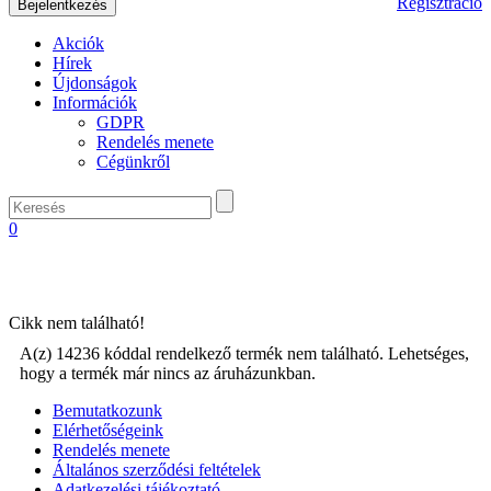
Regisztráció
Akciók
Hírek
Újdonságok
Információk
GDPR
Rendelés menete
Cégünkről
0
Cikk nem található!
A(z) 14236 kóddal rendelkező termék nem található. Lehetséges,
hogy a termék már nincs az áruházunkban.
Bemutatkozunk
Elérhetőségeink
Rendelés menete
Általános szerződési feltételek
Adatkezelési tájékoztató