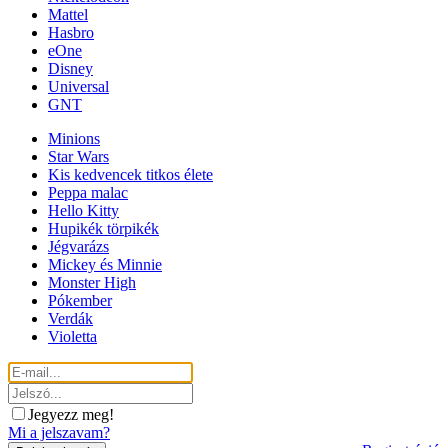
Mattel
Hasbro
eOne
Disney
Universal
GNT
Minions
Star Wars
Kis kedvencek titkos élete
Peppa malac
Hello Kitty
Hupikék törpikék
Jégvarázs
Mickey és Minnie
Monster High
Pókember
Verdák
Violetta
Jegyezz meg!
Mi a jelszavam?