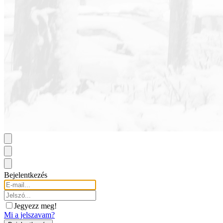
Bejelentkezés
Jegyezz meg!
Mi a jelszavam?