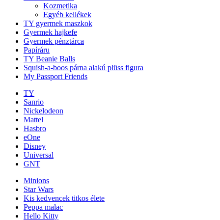
Kozmetika
Egyéb kellékek
TY gyermek maszkok
Gyermek hajkefe
Gyermek pénztárca
Papíráru
TY Beanie Balls
Squish-a-boos párna alakú plüss figura
My Passport Friends
TY
Sanrio
Nickelodeon
Mattel
Hasbro
eOne
Disney
Universal
GNT
Minions
Star Wars
Kis kedvencek titkos élete
Peppa malac
Hello Kitty