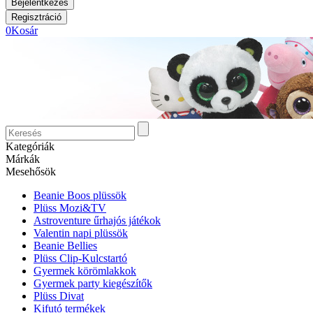
0
Kosár
Kategóriák
Márkák
Mesehősök
Beanie Boos plüssök
Plüss Mozi&TV
Astroventure űrhajós játékok
Valentin napi plüssök
Beanie Bellies
Plüss Clip-Kulcstartó
Gyermek körömlakkok
Gyermek party kiegészítők
Plüss Divat
Kifutó termékek