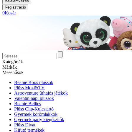
0
Kosár
Kategóriák
Márkák
Mesehősök
Beanie Boos plüssök
Plüss Mozi&TV
Astroventure űrhajós játékok
Valentin napi plüssök
Beanie Bellies
Plüss Clip-Kulcstartó
Gyermek körömlakkok
Gyermek party kiegészítők
Plüss Divat
Kifutó termékek