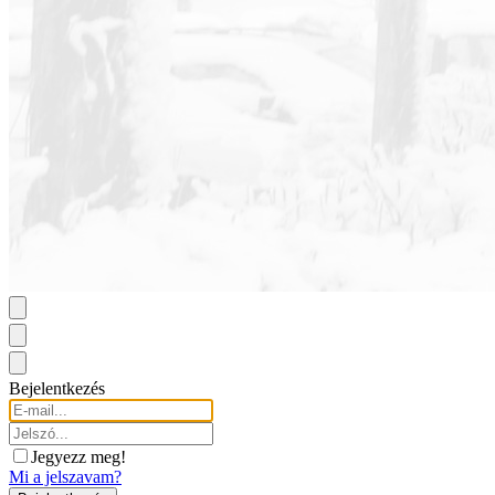
Bejelentkezés
Jegyezz meg!
Mi a jelszavam?