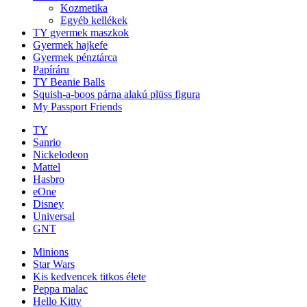
Kozmetika
Egyéb kellékek
TY gyermek maszkok
Gyermek hajkefe
Gyermek pénztárca
Papíráru
TY Beanie Balls
Squish-a-boos párna alakú plüss figura
My Passport Friends
TY
Sanrio
Nickelodeon
Mattel
Hasbro
eOne
Disney
Universal
GNT
Minions
Star Wars
Kis kedvencek titkos élete
Peppa malac
Hello Kitty