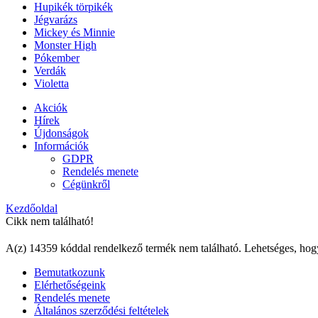
Hupikék törpikék
Jégvarázs
Mickey és Minnie
Monster High
Pókember
Verdák
Violetta
Akciók
Hírek
Újdonságok
Információk
GDPR
Rendelés menete
Cégünkről
Kezdőoldal
Cikk nem található!
A(z) 14359 kóddal rendelkező termék nem található. Lehetséges, hog
Bemutatkozunk
Elérhetőségeink
Rendelés menete
Általános szerződési feltételek