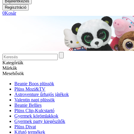
0
Kosár
Kategóriák
Márkák
Mesehősök
Beanie Boos plüssök
Plüss Mozi&TV
Astroventure űrhajós játékok
Valentin napi plüssök
Beanie Bellies
Plüss Clip-Kulcstartó
Gyermek körömlakkok
Gyermek party kiegészítők
Plüss Divat
Kifutó termékek