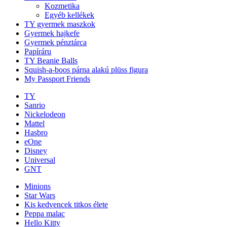
Kozmetika
Egyéb kellékek
TY gyermek maszkok
Gyermek hajkefe
Gyermek pénztárca
Papíráru
TY Beanie Balls
Squish-a-boos párna alakú plüss figura
My Passport Friends
TY
Sanrio
Nickelodeon
Mattel
Hasbro
eOne
Disney
Universal
GNT
Minions
Star Wars
Kis kedvencek titkos élete
Peppa malac
Hello Kitty