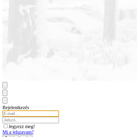
Bejelentkezés
Jegyezz meg!
Mi a jelszavam?