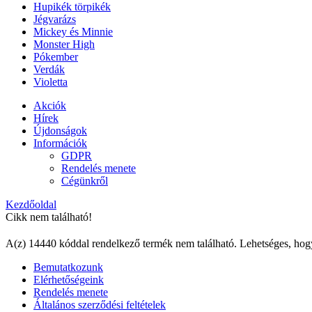
Hupikék törpikék
Jégvarázs
Mickey és Minnie
Monster High
Pókember
Verdák
Violetta
Akciók
Hírek
Újdonságok
Információk
GDPR
Rendelés menete
Cégünkről
Kezdőoldal
Cikk nem található!
A(z) 14440 kóddal rendelkező termék nem található. Lehetséges, hog
Bemutatkozunk
Elérhetőségeink
Rendelés menete
Általános szerződési feltételek