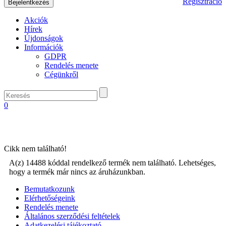
Regisztráció
Akciók
Hírek
Újdonságok
Információk
GDPR
Rendelés menete
Cégünkről
0
Cikk nem található!
A(z) 14488 kóddal rendelkező termék nem található. Lehetséges,
hogy a termék már nincs az áruházunkban.
Bemutatkozunk
Elérhetőségeink
Rendelés menete
Általános szerződési feltételek
Adatkezelési tájékoztató