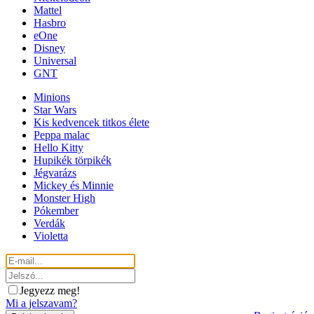
Mattel
Hasbro
eOne
Disney
Universal
GNT
Minions
Star Wars
Kis kedvencek titkos élete
Peppa malac
Hello Kitty
Hupikék törpikék
Jégvarázs
Mickey és Minnie
Monster High
Pókember
Verdák
Violetta
Jegyezz meg!
Mi a jelszavam?