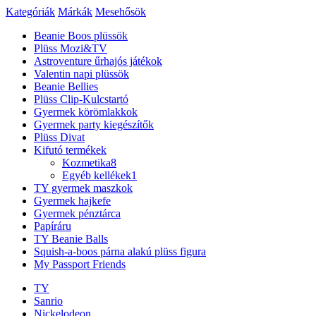
Kategóriák
Márkák
Mesehősök
Beanie Boos plüssök
Plüss Mozi&TV
Astroventure űrhajós játékok
Valentin napi plüssök
Beanie Bellies
Plüss Clip-Kulcstartó
Gyermek körömlakkok
Gyermek party kiegészítők
Plüss Divat
Kifutó termékek
Kozmetika
8
Egyéb kellékek
1
TY gyermek maszkok
Gyermek hajkefe
Gyermek pénztárca
Papíráru
TY Beanie Balls
Squish-a-boos párna alakú plüss figura
My Passport Friends
TY
Sanrio
Nickelodeon