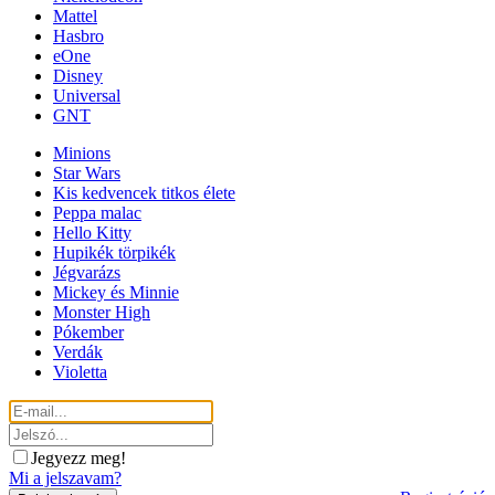
Mattel
Hasbro
eOne
Disney
Universal
GNT
Minions
Star Wars
Kis kedvencek titkos élete
Peppa malac
Hello Kitty
Hupikék törpikék
Jégvarázs
Mickey és Minnie
Monster High
Pókember
Verdák
Violetta
Jegyezz meg!
Mi a jelszavam?