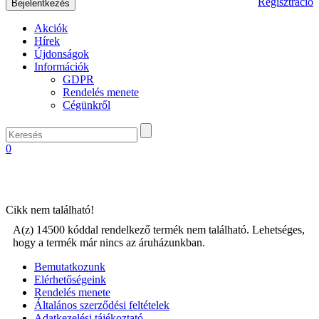
Regisztráció
Akciók
Hírek
Újdonságok
Információk
GDPR
Rendelés menete
Cégünkről
0
Cikk nem található!
A(z) 14500 kóddal rendelkező termék nem található. Lehetséges,
hogy a termék már nincs az áruházunkban.
Bemutatkozunk
Elérhetőségeink
Rendelés menete
Általános szerződési feltételek
Adatkezelési tájékoztató