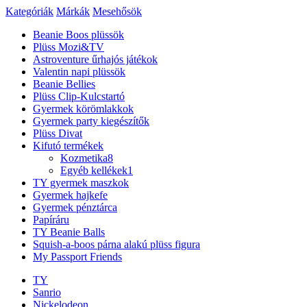
Kategóriák
Márkák
Mesehősök
Beanie Boos plüssök
Plüss Mozi&TV
Astroventure űrhajós játékok
Valentin napi plüssök
Beanie Bellies
Plüss Clip-Kulcstartó
Gyermek körömlakkok
Gyermek party kiegészítők
Plüss Divat
Kifutó termékek
Kozmetika
8
Egyéb kellékek
1
TY gyermek maszkok
Gyermek hajkefe
Gyermek pénztárca
Papíráru
TY Beanie Balls
Squish-a-boos párna alakú plüss figura
My Passport Friends
TY
Sanrio
Nickelodeon