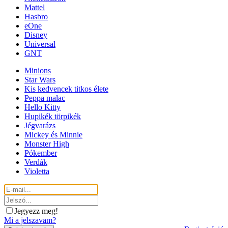
Mattel
Hasbro
eOne
Disney
Universal
GNT
Minions
Star Wars
Kis kedvencek titkos élete
Peppa malac
Hello Kitty
Hupikék törpikék
Jégvarázs
Mickey és Minnie
Monster High
Pókember
Verdák
Violetta
Jegyezz meg!
Mi a jelszavam?