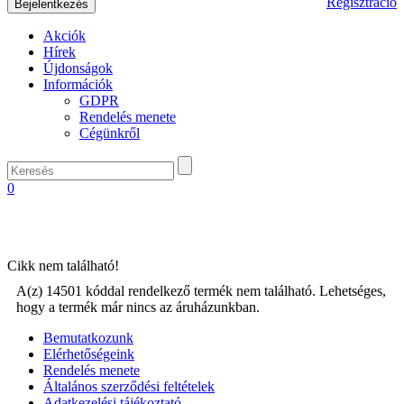
Regisztráció
Akciók
Hírek
Újdonságok
Információk
GDPR
Rendelés menete
Cégünkről
0
Cikk nem található!
A(z) 14501 kóddal rendelkező termék nem található. Lehetséges,
hogy a termék már nincs az áruházunkban.
Bemutatkozunk
Elérhetőségeink
Rendelés menete
Általános szerződési feltételek
Adatkezelési tájékoztató