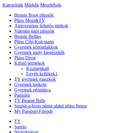
Kategóriák
Márkák
Mesehősök
Beanie Boos plüssök
Plüss Mozi&TV
Astroventure űrhajós játékok
Valentin napi plüssök
Beanie Bellies
Plüss Clip-Kulcstartó
Gyermek körömlakkok
Gyermek party kiegészítők
Plüss Divat
Kifutó termékek
Kozmetika
8
Egyéb kellékek
1
TY gyermek maszkok
Gyermek hajkefe
Gyermek pénztárca
Papíráru
TY Beanie Balls
Squish-a-boos párna alakú plüss figura
My Passport Friends
TY
Sanrio
Nickelodeon