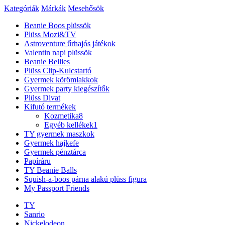
Kategóriák
Márkák
Mesehősök
Beanie Boos plüssök
Plüss Mozi&TV
Astroventure űrhajós játékok
Valentin napi plüssök
Beanie Bellies
Plüss Clip-Kulcstartó
Gyermek körömlakkok
Gyermek party kiegészítők
Plüss Divat
Kifutó termékek
Kozmetika
8
Egyéb kellékek
1
TY gyermek maszkok
Gyermek hajkefe
Gyermek pénztárca
Papíráru
TY Beanie Balls
Squish-a-boos párna alakú plüss figura
My Passport Friends
TY
Sanrio
Nickelodeon