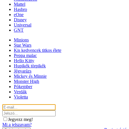
Mattel
Hasbro
eOne
Disney
Universal
GNT
Minions
Star Wars
Kis kedvencek titkos élete
Peppa malac
Hello Kitty
Hupikék törpikék
Jégvarázs
Mickey és Minnie
Monster High
Pókember
Verdák
Violetta
Jegyezz meg!
Mi a jelszavam?