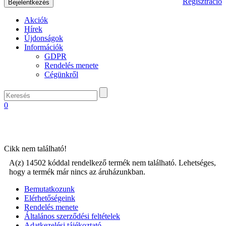
Regisztráció
Akciók
Hírek
Újdonságok
Információk
GDPR
Rendelés menete
Cégünkről
0
Cikk nem található!
A(z) 14502 kóddal rendelkező termék nem található. Lehetséges,
hogy a termék már nincs az áruházunkban.
Bemutatkozunk
Elérhetőségeink
Rendelés menete
Általános szerződési feltételek
Adatkezelési tájékoztató