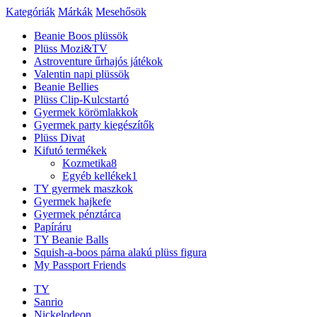
Kategóriák
Márkák
Mesehősök
Beanie Boos plüssök
Plüss Mozi&TV
Astroventure űrhajós játékok
Valentin napi plüssök
Beanie Bellies
Plüss Clip-Kulcstartó
Gyermek körömlakkok
Gyermek party kiegészítők
Plüss Divat
Kifutó termékek
Kozmetika
8
Egyéb kellékek
1
TY gyermek maszkok
Gyermek hajkefe
Gyermek pénztárca
Papíráru
TY Beanie Balls
Squish-a-boos párna alakú plüss figura
My Passport Friends
TY
Sanrio
Nickelodeon