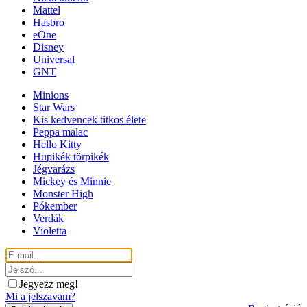
Mattel
Hasbro
eOne
Disney
Universal
GNT
Minions
Star Wars
Kis kedvencek titkos élete
Peppa malac
Hello Kitty
Hupikék törpikék
Jégvarázs
Mickey és Minnie
Monster High
Pókember
Verdák
Violetta
Jegyezz meg!
Mi a jelszavam?