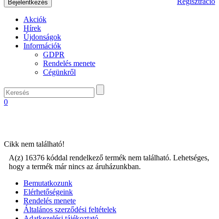
Regisztráció
Akciók
Hírek
Újdonságok
Információk
GDPR
Rendelés menete
Cégünkről
0
Cikk nem található!
A(z) 16376 kóddal rendelkező termék nem található. Lehetséges,
hogy a termék már nincs az áruházunkban.
Bemutatkozunk
Elérhetőségeink
Rendelés menete
Általános szerződési feltételek
Adatkezelési tájékoztató