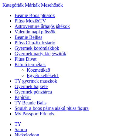
Kategóriák
Márkák
Mesehősök
Beanie Boos plüssök
Plüss Mozi&TV
Astroventure űrhajós játékok
Valentin napi plüssök
Beanie Bellies
Plüss Clip-Kulcstartó
Gyermek körömlakkok
Gyermek party kiegészítők
Plüss Divat
Kifutó termékek
Kozmetika
8
Egyéb kellékek
1
TY gyermek maszkok
Gyermek hajkefe
Gyermek pénztárca
Papíráru
TY Beanie Balls
Squish-a-boos párna alakú plüss figura
My Passport Friends
TY
Sanrio
Nickelodeon