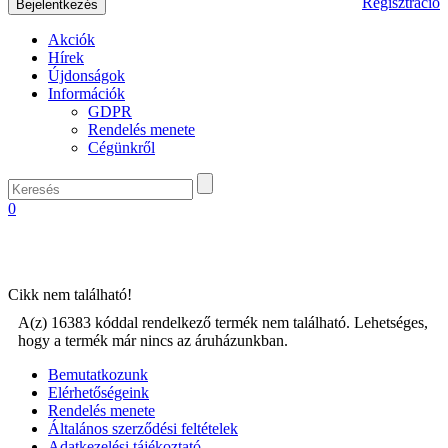
Regisztráció
Akciók
Hírek
Újdonságok
Információk
GDPR
Rendelés menete
Cégünkről
0
Cikk nem található!
A(z) 16383 kóddal rendelkező termék nem található. Lehetséges,
hogy a termék már nincs az áruházunkban.
Bemutatkozunk
Elérhetőségeink
Rendelés menete
Általános szerződési feltételek
Adatkezelési tájékoztató