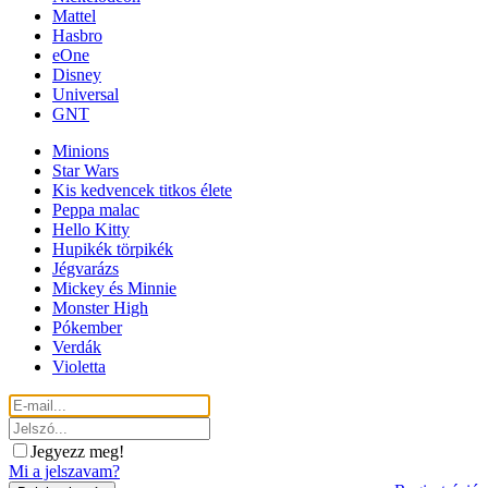
Mattel
Hasbro
eOne
Disney
Universal
GNT
Minions
Star Wars
Kis kedvencek titkos élete
Peppa malac
Hello Kitty
Hupikék törpikék
Jégvarázs
Mickey és Minnie
Monster High
Pókember
Verdák
Violetta
Jegyezz meg!
Mi a jelszavam?