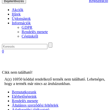
Regisztráció
Akciók
Hírek
Újdonságok
Információk
GDPR
Rendelés menete
Cégünkről
0
Cikk nem található!
A(z) 16950 kóddal rendelkező termék nem található. Lehetséges,
hogy a termék már nincs az áruházunkban.
Bemutatkozunk
Elérhetőségeink
Rendelés menete
Általános szerződési feltételek
Adatkezelési tájékoztató