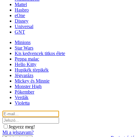
Mattel
Hasbro
eOne
Disney
Universal
GNT
Minions
Star Wars
Kis kedvencek titkos élete
Peppa malac
Hello Kitty
Hupikék törpikék
Jégvarázs
Mickey és Minnie
Monster High
Pókember
Verdák
Violetta
Jegyezz meg!
Mi a jelszavam?