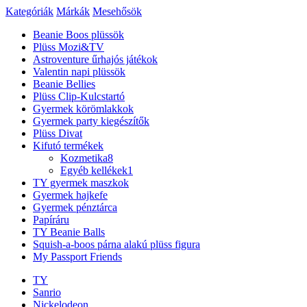
Kategóriák
Márkák
Mesehősök
Beanie Boos plüssök
Plüss Mozi&TV
Astroventure űrhajós játékok
Valentin napi plüssök
Beanie Bellies
Plüss Clip-Kulcstartó
Gyermek körömlakkok
Gyermek party kiegészítők
Plüss Divat
Kifutó termékek
Kozmetika
8
Egyéb kellékek
1
TY gyermek maszkok
Gyermek hajkefe
Gyermek pénztárca
Papíráru
TY Beanie Balls
Squish-a-boos párna alakú plüss figura
My Passport Friends
TY
Sanrio
Nickelodeon