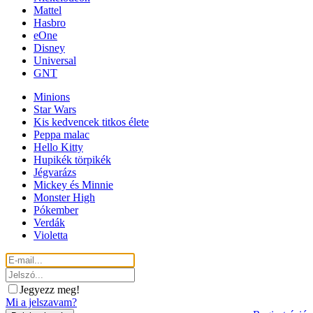
Mattel
Hasbro
eOne
Disney
Universal
GNT
Minions
Star Wars
Kis kedvencek titkos élete
Peppa malac
Hello Kitty
Hupikék törpikék
Jégvarázs
Mickey és Minnie
Monster High
Pókember
Verdák
Violetta
Jegyezz meg!
Mi a jelszavam?