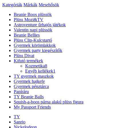
Kategóriák
Márkák
Mesehősök
Beanie Boos plüssök
Plüss Mozi&TV
Astroventure űrhajós játékok
Valentin napi plüssök
Beanie Bellies
Plüss Clip-Kulcstartó
Gyermek körömlakkok
Gyermek party kiegészítők
Plüss Divat
Kifutó termékek
Kozmetika
8
Egyéb kellékek
1
TY gyermek maszkok
Gyermek hajkefe
Gyermek pénztárca
Papíráru
TY Beanie Balls
Squish-a-boos párna alakú plüss figura
My Passport Friends
TY
Sanrio
Nickelodeon