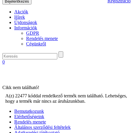
Regisztráció
Akciók
Hírek
Újdonságok
Információk
GDPR
Rendelés menete
Cégünkről
0
Cikk nem található!
A(z) 22477 kóddal rendelkező termék nem található. Lehetséges,
hogy a termék már nincs az áruházunkban.
Bemutatkozunk
Elérhetőségeink
Rendelés menete
Általános szerződési feltételek
Adatkezelési tájékoztató