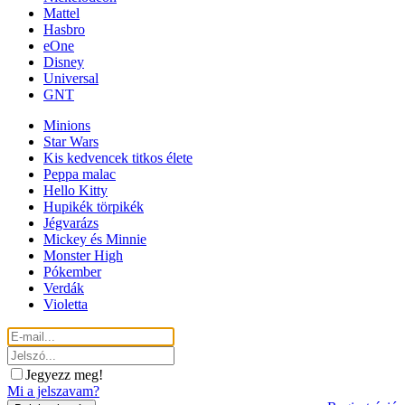
Mattel
Hasbro
eOne
Disney
Universal
GNT
Minions
Star Wars
Kis kedvencek titkos élete
Peppa malac
Hello Kitty
Hupikék törpikék
Jégvarázs
Mickey és Minnie
Monster High
Pókember
Verdák
Violetta
Jegyezz meg!
Mi a jelszavam?