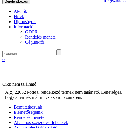
Regisztráció
Akciók
Hírek
Újdonságok
Információk
GDPR
Rendelés menete
Cégünkről
0
Cikk nem található!
A(z) 22652 kóddal rendelkező termék nem található. Lehetséges,
hogy a termék már nincs az áruházunkban.
Bemutatkozunk
Elérhetőségeink
Rendelés menete
Általános szerződési feltételek
Adatkezelési tájékoztató