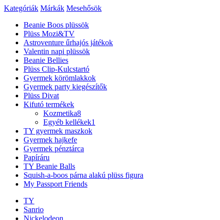
Kategóriák
Márkák
Mesehősök
Beanie Boos plüssök
Plüss Mozi&TV
Astroventure űrhajós játékok
Valentin napi plüssök
Beanie Bellies
Plüss Clip-Kulcstartó
Gyermek körömlakkok
Gyermek party kiegészítők
Plüss Divat
Kifutó termékek
Kozmetika
8
Egyéb kellékek
1
TY gyermek maszkok
Gyermek hajkefe
Gyermek pénztárca
Papíráru
TY Beanie Balls
Squish-a-boos párna alakú plüss figura
My Passport Friends
TY
Sanrio
Nickelodeon