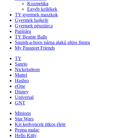
Kozmetika
Egyéb kellékek
TY gyermek maszkok
Gyermek hajkefe
Gyermek pénztárca
Papíráru
TY Beanie Balls
Squish-a-boos párna alakú plüss figura
My Passport Friends
TY
Sanrio
Nickelodeon
Mattel
Hasbro
eOne
Disney
Universal
GNT
Minions
Star Wars
Kis kedvencek titkos élete
Peppa malac
Hello Kitty