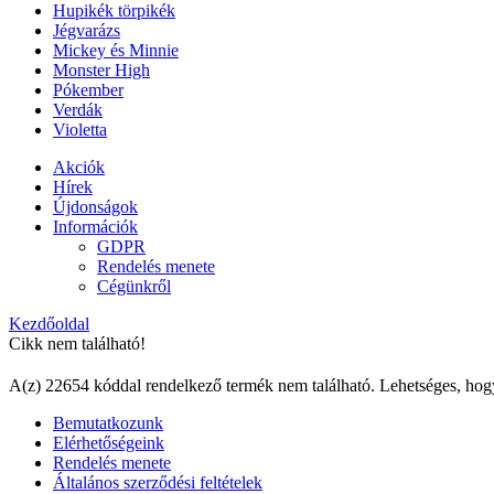
Hupikék törpikék
Jégvarázs
Mickey és Minnie
Monster High
Pókember
Verdák
Violetta
Akciók
Hírek
Újdonságok
Információk
GDPR
Rendelés menete
Cégünkről
Kezdőoldal
Cikk nem található!
A(z) 22654 kóddal rendelkező termék nem található. Lehetséges, hog
Bemutatkozunk
Elérhetőségeink
Rendelés menete
Általános szerződési feltételek