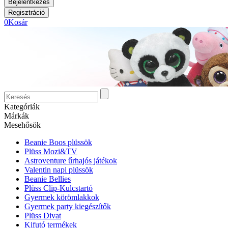
0
Kosár
Kategóriák
Márkák
Mesehősök
Beanie Boos plüssök
Plüss Mozi&TV
Astroventure űrhajós játékok
Valentin napi plüssök
Beanie Bellies
Plüss Clip-Kulcstartó
Gyermek körömlakkok
Gyermek party kiegészítők
Plüss Divat
Kifutó termékek