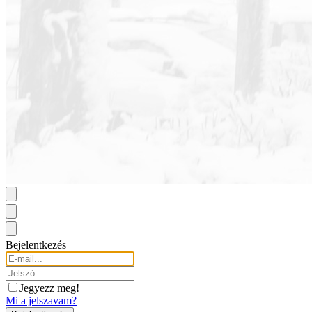
Bejelentkezés
Jegyezz meg!
Mi a jelszavam?