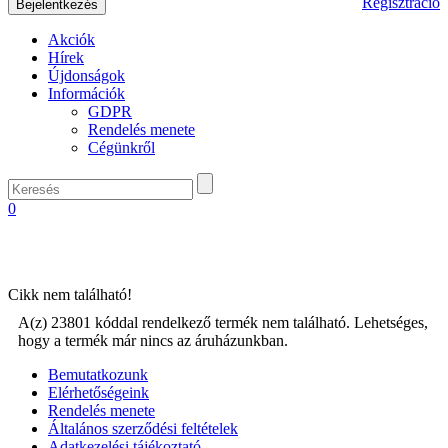
Regisztráció
Akciók
Hírek
Újdonságok
Információk
GDPR
Rendelés menete
Cégünkről
0
Cikk nem található!
A(z) 23801 kóddal rendelkező termék nem található. Lehetséges,
hogy a termék már nincs az áruházunkban.
Bemutatkozunk
Elérhetőségeink
Rendelés menete
Általános szerződési feltételek
Adatkezelési tájékoztató