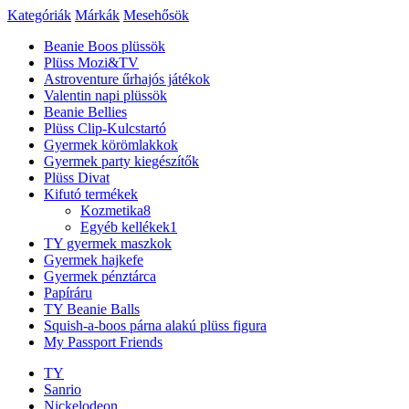
Kategóriák
Márkák
Mesehősök
Beanie Boos plüssök
Plüss Mozi&TV
Astroventure űrhajós játékok
Valentin napi plüssök
Beanie Bellies
Plüss Clip-Kulcstartó
Gyermek körömlakkok
Gyermek party kiegészítők
Plüss Divat
Kifutó termékek
Kozmetika
8
Egyéb kellékek
1
TY gyermek maszkok
Gyermek hajkefe
Gyermek pénztárca
Papíráru
TY Beanie Balls
Squish-a-boos párna alakú plüss figura
My Passport Friends
TY
Sanrio
Nickelodeon