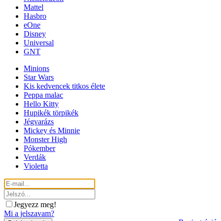
Mattel
Hasbro
eOne
Disney
Universal
GNT
Minions
Star Wars
Kis kedvencek titkos élete
Peppa malac
Hello Kitty
Hupikék törpikék
Jégvarázs
Mickey és Minnie
Monster High
Pókember
Verdák
Violetta
Jegyezz meg!
Mi a jelszavam?