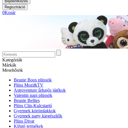
0
Kosár
Kategóriák
Márkák
Mesehősök
Beanie Boos plüssök
Plüss Mozi&TV
Astroventure űrhajós játékok
Valentin napi plüssök
Beanie Bellies
Plüss Clip-Kulcstartó
Gyermek körömlakkok
Gyermek party kiegészítők
Plüss Divat
Kifutó termékek