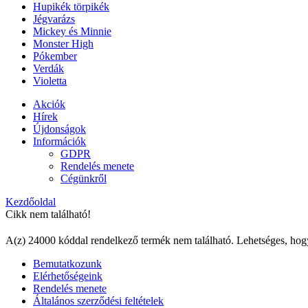
Hupikék törpikék
Jégvarázs
Mickey és Minnie
Monster High
Pókember
Verdák
Violetta
Akciók
Hírek
Újdonságok
Információk
GDPR
Rendelés menete
Cégünkről
Kezdőoldal
Cikk nem található!
A(z) 24000 kóddal rendelkező termék nem található. Lehetséges, hog
Bemutatkozunk
Elérhetőségeink
Rendelés menete
Általános szerződési feltételek