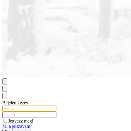
Bejelentkezés
Jegyezz meg!
Mi a jelszavam?