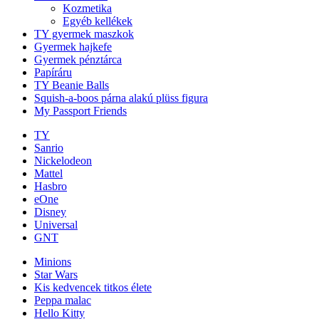
Kozmetika
Egyéb kellékek
TY gyermek maszkok
Gyermek hajkefe
Gyermek pénztárca
Papíráru
TY Beanie Balls
Squish-a-boos párna alakú plüss figura
My Passport Friends
TY
Sanrio
Nickelodeon
Mattel
Hasbro
eOne
Disney
Universal
GNT
Minions
Star Wars
Kis kedvencek titkos élete
Peppa malac
Hello Kitty