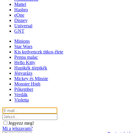
Mattel
Hasbro
eOne
Disney
Universal
GNT
Minions
Star Wars
Kis kedvencek titkos élete
Peppa malac
Hello Kitty
Hupikék törpikék
Jégvarázs
Mickey és Minnie
Monster High
Pókember
Verdák
Violetta
Jegyezz meg!
Mi a jelszavam?