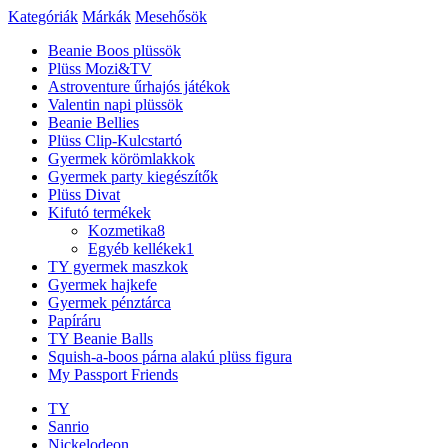
Kategóriák
Márkák
Mesehősök
Beanie Boos plüssök
Plüss Mozi&TV
Astroventure űrhajós játékok
Valentin napi plüssök
Beanie Bellies
Plüss Clip-Kulcstartó
Gyermek körömlakkok
Gyermek party kiegészítők
Plüss Divat
Kifutó termékek
Kozmetika
8
Egyéb kellékek
1
TY gyermek maszkok
Gyermek hajkefe
Gyermek pénztárca
Papíráru
TY Beanie Balls
Squish-a-boos párna alakú plüss figura
My Passport Friends
TY
Sanrio
Nickelodeon