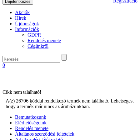
Regisztráció
Akciók
Hírek
Újdonságok
Információk
GDPR
Rendelés menete
Cégünkről
0
Cikk nem található!
A(z) 26706 kóddal rendelkező termék nem található. Lehetséges,
hogy a termék már nincs az áruházunkban.
Bemutatkozunk
Elérhetőségeink
Rendelés menete
Általános szerződési feltételek
Adatkezelési tájékoztató