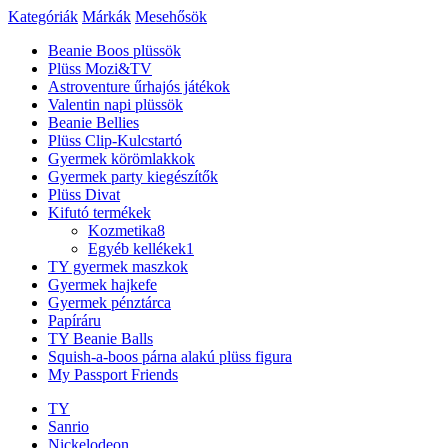
Kategóriák
Márkák
Mesehősök
Beanie Boos plüssök
Plüss Mozi&TV
Astroventure űrhajós játékok
Valentin napi plüssök
Beanie Bellies
Plüss Clip-Kulcstartó
Gyermek körömlakkok
Gyermek party kiegészítők
Plüss Divat
Kifutó termékek
Kozmetika
8
Egyéb kellékek
1
TY gyermek maszkok
Gyermek hajkefe
Gyermek pénztárca
Papíráru
TY Beanie Balls
Squish-a-boos párna alakú plüss figura
My Passport Friends
TY
Sanrio
Nickelodeon