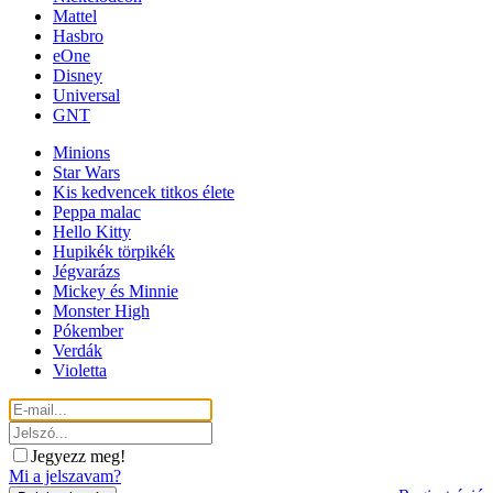
Mattel
Hasbro
eOne
Disney
Universal
GNT
Minions
Star Wars
Kis kedvencek titkos élete
Peppa malac
Hello Kitty
Hupikék törpikék
Jégvarázs
Mickey és Minnie
Monster High
Pókember
Verdák
Violetta
Jegyezz meg!
Mi a jelszavam?