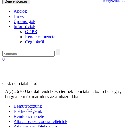
Regisztráció
Akciók
Hírek
Újdonságok
Információk
GDPR
Rendelés menete
Cégünkről
0
Cikk nem található!
A(z) 26709 kóddal rendelkező termék nem található. Lehetséges,
hogy a termék már nincs az áruházunkban.
Bemutatkozunk
Elérhetőségeink
Rendelés menete
Általános szerződési feltételek
Adatkezelési tájékoztató