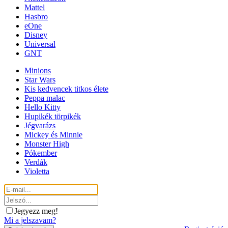
Mattel
Hasbro
eOne
Disney
Universal
GNT
Minions
Star Wars
Kis kedvencek titkos élete
Peppa malac
Hello Kitty
Hupikék törpikék
Jégvarázs
Mickey és Minnie
Monster High
Pókember
Verdák
Violetta
Jegyezz meg!
Mi a jelszavam?