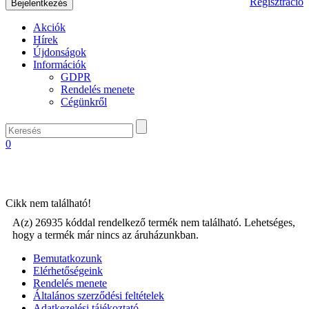
Regisztráció
Akciók
Hírek
Újdonságok
Információk
GDPR
Rendelés menete
Cégünkről
0
Cikk nem található!
A(z) 26935 kóddal rendelkező termék nem található. Lehetséges,
hogy a termék már nincs az áruházunkban.
Bemutatkozunk
Elérhetőségeink
Rendelés menete
Általános szerződési feltételek
Adatkezelési tájékoztató