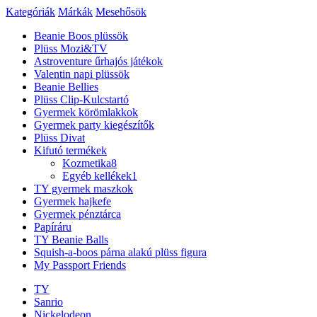
Kategóriák
Márkák
Mesehősök
Beanie Boos plüssök
Plüss Mozi&TV
Astroventure űrhajós játékok
Valentin napi plüssök
Beanie Bellies
Plüss Clip-Kulcstartó
Gyermek körömlakkok
Gyermek party kiegészítők
Plüss Divat
Kifutó termékek
Kozmetika
8
Egyéb kellékek
1
TY gyermek maszkok
Gyermek hajkefe
Gyermek pénztárca
Papíráru
TY Beanie Balls
Squish-a-boos párna alakú plüss figura
My Passport Friends
TY
Sanrio
Nickelodeon