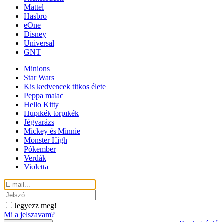
Mattel
Hasbro
eOne
Disney
Universal
GNT
Minions
Star Wars
Kis kedvencek titkos élete
Peppa malac
Hello Kitty
Hupikék törpikék
Jégvarázs
Mickey és Minnie
Monster High
Pókember
Verdák
Violetta
Jegyezz meg!
Mi a jelszavam?