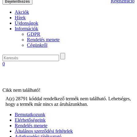
Regisztráció
Akciók
Hírek
Újdonságok
Információk
GDPR
Rendelés menete
Cégünkről
0
Cikk nem található!
A(z) 28791 kóddal rendelkező termék nem található. Lehetséges,
hogy a termék már nincs az áruházunkban.
Bemutatkozunk
Elérhetőségeink
Rendelés menete
Általános szerződési feltételek
Adatkezelési tájékoztató