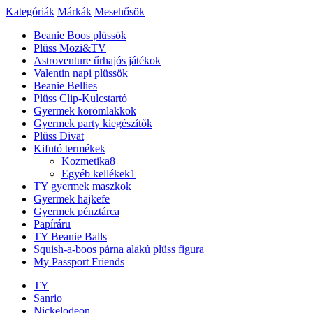
Kategóriák
Márkák
Mesehősök
Beanie Boos plüssök
Plüss Mozi&TV
Astroventure űrhajós játékok
Valentin napi plüssök
Beanie Bellies
Plüss Clip-Kulcstartó
Gyermek körömlakkok
Gyermek party kiegészítők
Plüss Divat
Kifutó termékek
Kozmetika
8
Egyéb kellékek
1
TY gyermek maszkok
Gyermek hajkefe
Gyermek pénztárca
Papíráru
TY Beanie Balls
Squish-a-boos párna alakú plüss figura
My Passport Friends
TY
Sanrio
Nickelodeon