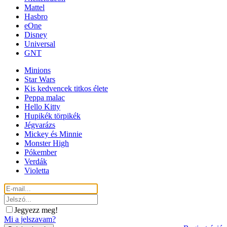
Mattel
Hasbro
eOne
Disney
Universal
GNT
Minions
Star Wars
Kis kedvencek titkos élete
Peppa malac
Hello Kitty
Hupikék törpikék
Jégvarázs
Mickey és Minnie
Monster High
Pókember
Verdák
Violetta
Jegyezz meg!
Mi a jelszavam?