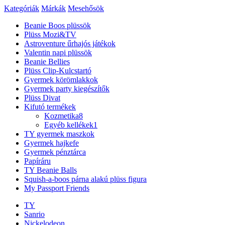
Kategóriák
Márkák
Mesehősök
Beanie Boos plüssök
Plüss Mozi&TV
Astroventure űrhajós játékok
Valentin napi plüssök
Beanie Bellies
Plüss Clip-Kulcstartó
Gyermek körömlakkok
Gyermek party kiegészítők
Plüss Divat
Kifutó termékek
Kozmetika
8
Egyéb kellékek
1
TY gyermek maszkok
Gyermek hajkefe
Gyermek pénztárca
Papíráru
TY Beanie Balls
Squish-a-boos párna alakú plüss figura
My Passport Friends
TY
Sanrio
Nickelodeon