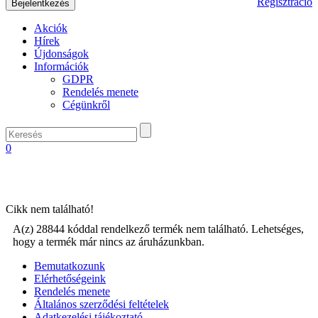
Regisztráció
Akciók
Hírek
Újdonságok
Információk
GDPR
Rendelés menete
Cégünkről
0
Cikk nem található!
A(z) 28844 kóddal rendelkező termék nem található. Lehetséges,
hogy a termék már nincs az áruházunkban.
Bemutatkozunk
Elérhetőségeink
Rendelés menete
Általános szerződési feltételek
Adatkezelési tájékoztató