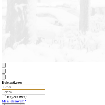
Bejelentkezés
Jegyezz meg!
Mi a jelszavam?