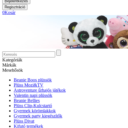
0
Kosár
Kategóriák
Márkák
Mesehősök
Beanie Boos plüssök
Plüss Mozi&TV
Astroventure űrhajós játékok
Valentin napi plüssök
Beanie Bellies
Plüss Clip-Kulcstartó
Gyermek körömlakkok
Gyermek party kiegészítők
Plüss Divat
Kifutó termékek