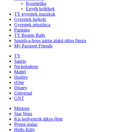
Kozmetika
Egyéb kellékek
TY gyermek maszkok
Gyermek hajkefe
Gyermek pénztárca
Papíráru
TY Beanie Balls
Squish-a-boos párna alakú plüss figura
My Passport Friends
TY
Sanrio
Nickelodeon
Mattel
Hasbro
eOne
Disney
Universal
GNT
Minions
Star Wars
Kis kedvencek titkos élete
Peppa malac
Hello Kitty