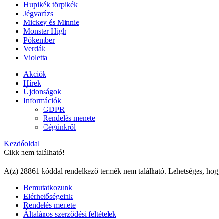
Hupikék törpikék
Jégvarázs
Mickey és Minnie
Monster High
Pókember
Verdák
Violetta
Akciók
Hírek
Újdonságok
Információk
GDPR
Rendelés menete
Cégünkről
Kezdőoldal
Cikk nem található!
A(z) 28861 kóddal rendelkező termék nem található. Lehetséges, hog
Bemutatkozunk
Elérhetőségeink
Rendelés menete
Általános szerződési feltételek