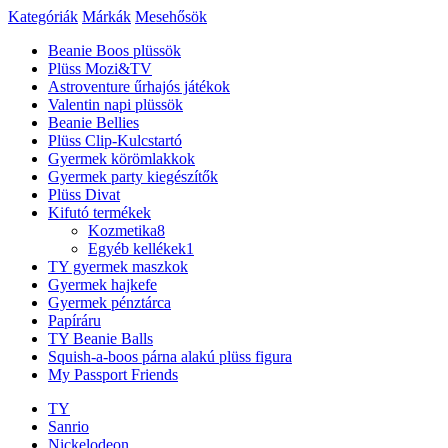
Kategóriák
Márkák
Mesehősök
Beanie Boos plüssök
Plüss Mozi&TV
Astroventure űrhajós játékok
Valentin napi plüssök
Beanie Bellies
Plüss Clip-Kulcstartó
Gyermek körömlakkok
Gyermek party kiegészítők
Plüss Divat
Kifutó termékek
Kozmetika
8
Egyéb kellékek
1
TY gyermek maszkok
Gyermek hajkefe
Gyermek pénztárca
Papíráru
TY Beanie Balls
Squish-a-boos párna alakú plüss figura
My Passport Friends
TY
Sanrio
Nickelodeon