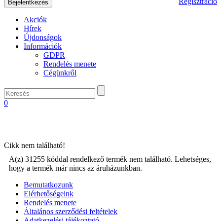
Regisztráció
Akciók
Hírek
Újdonságok
Információk
GDPR
Rendelés menete
Cégünkről
0
Cikk nem található!
A(z) 31255 kóddal rendelkező termék nem található. Lehetséges,
hogy a termék már nincs az áruházunkban.
Bemutatkozunk
Elérhetőségeink
Rendelés menete
Általános szerződési feltételek
Adatkezelési tájékoztató