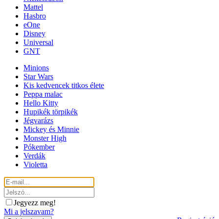
Mattel
Hasbro
eOne
Disney
Universal
GNT
Minions
Star Wars
Kis kedvencek titkos élete
Peppa malac
Hello Kitty
Hupikék törpikék
Jégvarázs
Mickey és Minnie
Monster High
Pókember
Verdák
Violetta
Jegyezz meg!
Mi a jelszavam?