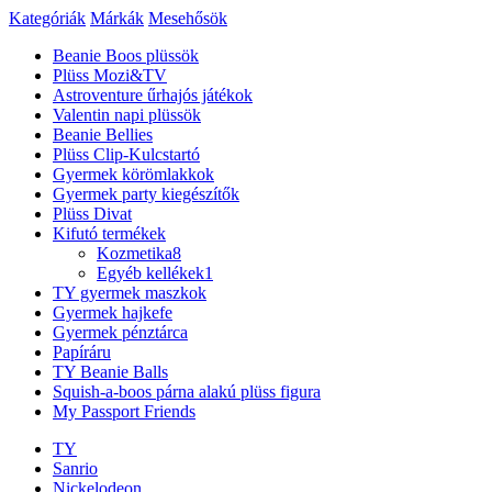
Kategóriák
Márkák
Mesehősök
Beanie Boos plüssök
Plüss Mozi&TV
Astroventure űrhajós játékok
Valentin napi plüssök
Beanie Bellies
Plüss Clip-Kulcstartó
Gyermek körömlakkok
Gyermek party kiegészítők
Plüss Divat
Kifutó termékek
Kozmetika
8
Egyéb kellékek
1
TY gyermek maszkok
Gyermek hajkefe
Gyermek pénztárca
Papíráru
TY Beanie Balls
Squish-a-boos párna alakú plüss figura
My Passport Friends
TY
Sanrio
Nickelodeon