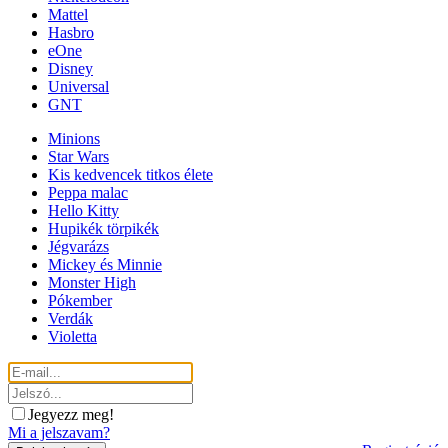
Mattel
Hasbro
eOne
Disney
Universal
GNT
Minions
Star Wars
Kis kedvencek titkos élete
Peppa malac
Hello Kitty
Hupikék törpikék
Jégvarázs
Mickey és Minnie
Monster High
Pókember
Verdák
Violetta
Jegyezz meg!
Mi a jelszavam?