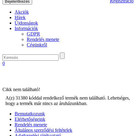
Regisztráció
Akciók
Hírek
Újdonságok
Információk
GDPR
Rendelés menete
Cégünkről
0
Cikk nem található!
A(z) 31380 kóddal rendelkező termék nem található. Lehetséges,
hogy a termék már nincs az áruházunkban.
Bemutatkozunk
Elérhetőségeink
Rendelés menete
Általános szerződési feltételek
Adatkezelési tájékoztató