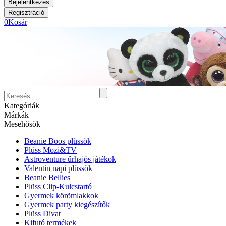
0
Kosár
Kategóriák
Márkák
Mesehősök
Beanie Boos plüssök
Plüss Mozi&TV
Astroventure űrhajós játékok
Valentin napi plüssök
Beanie Bellies
Plüss Clip-Kulcstartó
Gyermek körömlakkok
Gyermek party kiegészítők
Plüss Divat
Kifutó termékek