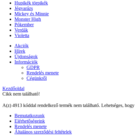
Hupikék törpikék
Jégvarázs
Mickey és Minnie
Monster High
Pókember
Verdák
Violetta
Akciók
Hírek
Újdonságok
Információk
GDPR
Rendelés menete
Cégünkről
Kezdőoldal
Cikk nem található!
A(z) 4913 kóddal rendelkező termék nem található. Lehetséges, hogy
Bemutatkozunk
Elérhetőségeink
Rendelés menete
Általános szerződési feltételek