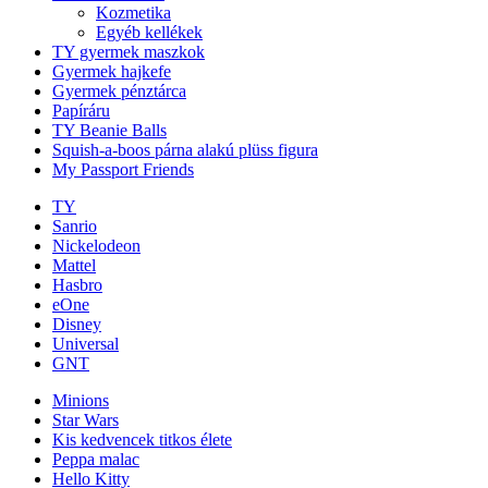
Kozmetika
Egyéb kellékek
TY gyermek maszkok
Gyermek hajkefe
Gyermek pénztárca
Papíráru
TY Beanie Balls
Squish-a-boos párna alakú plüss figura
My Passport Friends
TY
Sanrio
Nickelodeon
Mattel
Hasbro
eOne
Disney
Universal
GNT
Minions
Star Wars
Kis kedvencek titkos élete
Peppa malac
Hello Kitty