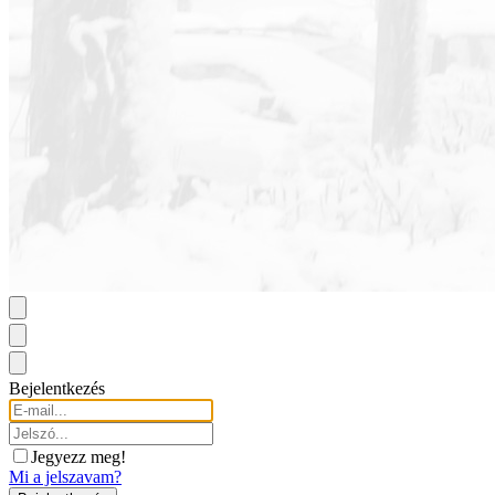
Bejelentkezés
Jegyezz meg!
Mi a jelszavam?