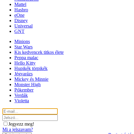
Mattel
Hasbro
eOne
Disney
Universal
GNT
Minions
Star Wars
Kis kedvencek titkos élete
Peppa malac
Hello Kitty
Hupikék törpikék
Jégvarázs
Mickey és Minnie
Monster High
Pókember
Verdák
Violetta
Jegyezz meg!
Mi a jelszavam?