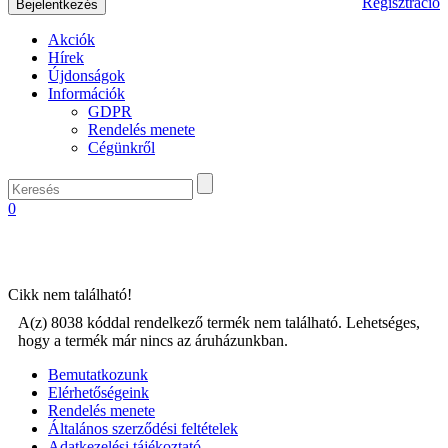
Regisztráció
Akciók
Hírek
Újdonságok
Információk
GDPR
Rendelés menete
Cégünkről
0
Cikk nem található!
A(z) 8038 kóddal rendelkező termék nem található. Lehetséges,
hogy a termék már nincs az áruházunkban.
Bemutatkozunk
Elérhetőségeink
Rendelés menete
Általános szerződési feltételek
Adatkezelési tájékoztató