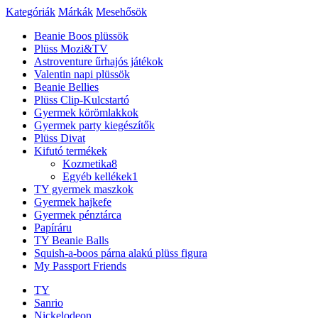
Kategóriák
Márkák
Mesehősök
Beanie Boos plüssök
Plüss Mozi&TV
Astroventure űrhajós játékok
Valentin napi plüssök
Beanie Bellies
Plüss Clip-Kulcstartó
Gyermek körömlakkok
Gyermek party kiegészítők
Plüss Divat
Kifutó termékek
Kozmetika
8
Egyéb kellékek
1
TY gyermek maszkok
Gyermek hajkefe
Gyermek pénztárca
Papíráru
TY Beanie Balls
Squish-a-boos párna alakú plüss figura
My Passport Friends
TY
Sanrio
Nickelodeon