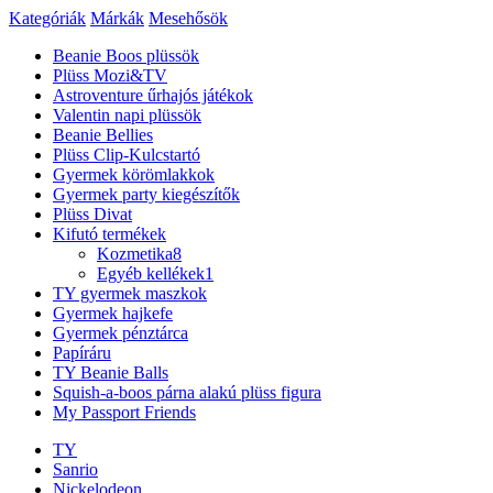
Kategóriák
Márkák
Mesehősök
Beanie Boos plüssök
Plüss Mozi&TV
Astroventure űrhajós játékok
Valentin napi plüssök
Beanie Bellies
Plüss Clip-Kulcstartó
Gyermek körömlakkok
Gyermek party kiegészítők
Plüss Divat
Kifutó termékek
Kozmetika
8
Egyéb kellékek
1
TY gyermek maszkok
Gyermek hajkefe
Gyermek pénztárca
Papíráru
TY Beanie Balls
Squish-a-boos párna alakú plüss figura
My Passport Friends
TY
Sanrio
Nickelodeon