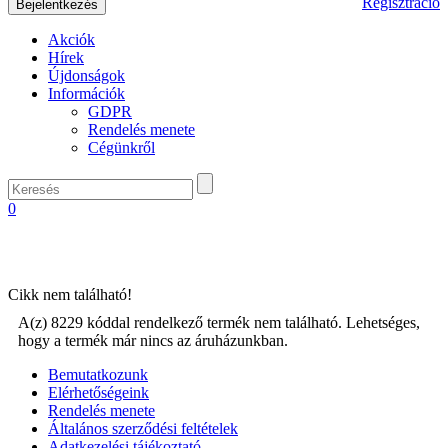
Regisztráció
Akciók
Hírek
Újdonságok
Információk
GDPR
Rendelés menete
Cégünkről
0
Cikk nem található!
A(z) 8229 kóddal rendelkező termék nem található. Lehetséges,
hogy a termék már nincs az áruházunkban.
Bemutatkozunk
Elérhetőségeink
Rendelés menete
Általános szerződési feltételek
Adatkezelési tájékoztató