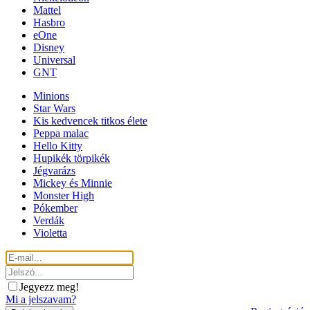
Mattel
Hasbro
eOne
Disney
Universal
GNT
Minions
Star Wars
Kis kedvencek titkos élete
Peppa malac
Hello Kitty
Hupikék törpikék
Jégvarázs
Mickey és Minnie
Monster High
Pókember
Verdák
Violetta
Jegyezz meg!
Mi a jelszavam?