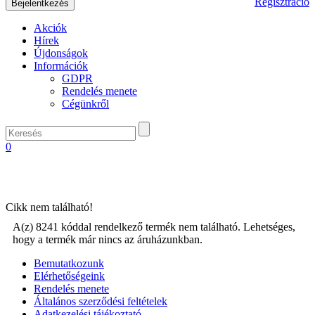
Regisztráció
Akciók
Hírek
Újdonságok
Információk
GDPR
Rendelés menete
Cégünkről
0
Cikk nem található!
A(z) 8241 kóddal rendelkező termék nem található. Lehetséges,
hogy a termék már nincs az áruházunkban.
Bemutatkozunk
Elérhetőségeink
Rendelés menete
Általános szerződési feltételek
Adatkezelési tájékoztató