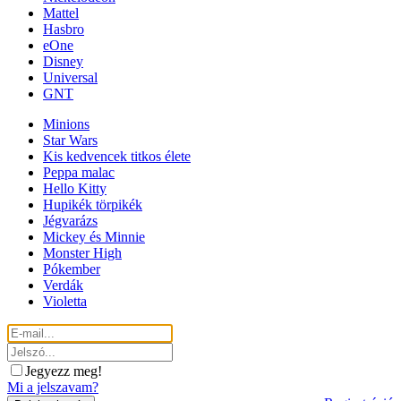
Mattel
Hasbro
eOne
Disney
Universal
GNT
Minions
Star Wars
Kis kedvencek titkos élete
Peppa malac
Hello Kitty
Hupikék törpikék
Jégvarázs
Mickey és Minnie
Monster High
Pókember
Verdák
Violetta
Jegyezz meg!
Mi a jelszavam?