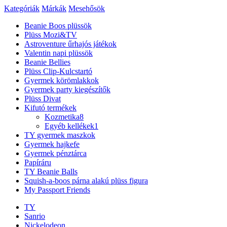
Kategóriák
Márkák
Mesehősök
Beanie Boos plüssök
Plüss Mozi&TV
Astroventure űrhajós játékok
Valentin napi plüssök
Beanie Bellies
Plüss Clip-Kulcstartó
Gyermek körömlakkok
Gyermek party kiegészítők
Plüss Divat
Kifutó termékek
Kozmetika
8
Egyéb kellékek
1
TY gyermek maszkok
Gyermek hajkefe
Gyermek pénztárca
Papíráru
TY Beanie Balls
Squish-a-boos párna alakú plüss figura
My Passport Friends
TY
Sanrio
Nickelodeon