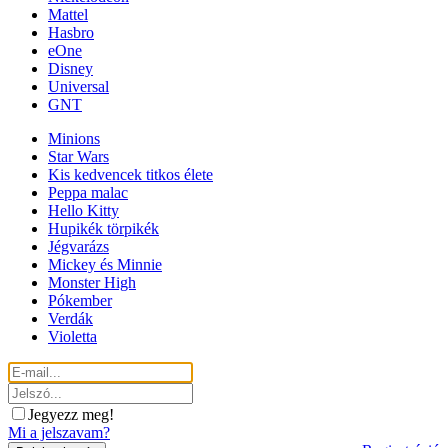
Mattel
Hasbro
eOne
Disney
Universal
GNT
Minions
Star Wars
Kis kedvencek titkos élete
Peppa malac
Hello Kitty
Hupikék törpikék
Jégvarázs
Mickey és Minnie
Monster High
Pókember
Verdák
Violetta
Jegyezz meg!
Mi a jelszavam?