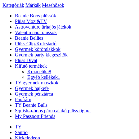
Kategóriák
Márkák
Mesehősök
Beanie Boos plüssök
Plüss Mozi&TV
Astroventure űrhajós játékok
Valentin napi plüssök
Beanie Bellies
Plüss Clip-Kulcstartó
Gyermek körömlakkok
Gyermek party kiegészítők
Plüss Divat
Kifutó termékek
Kozmetika
8
Egyéb kellékek
1
TY gyermek maszkok
Gyermek hajkefe
Gyermek pénztárca
Papíráru
TY Beanie Balls
Squish-a-boos párna alakú plüss figura
My Passport Friends
TY
Sanrio
Nickelodeon