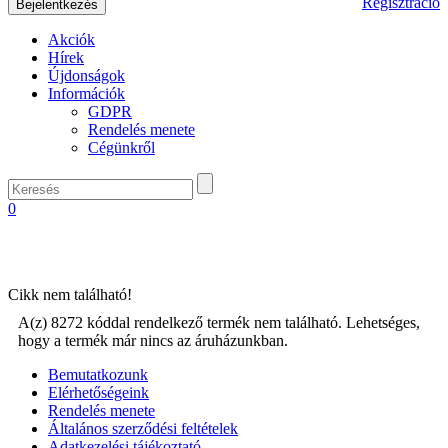
Regisztráció
Akciók
Hírek
Újdonságok
Információk
GDPR
Rendelés menete
Cégünkről
0
Cikk nem található!
A(z) 8272 kóddal rendelkező termék nem található. Lehetséges,
hogy a termék már nincs az áruházunkban.
Bemutatkozunk
Elérhetőségeink
Rendelés menete
Általános szerződési feltételek
Adatkezelési tájékoztató