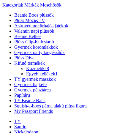
Kategóriák
Márkák
Mesehősök
Beanie Boos plüssök
Plüss Mozi&TV
Astroventure űrhajós játékok
Valentin napi plüssök
Beanie Bellies
Plüss Clip-Kulcstartó
Gyermek körömlakkok
Gyermek party kiegészítők
Plüss Divat
Kifutó termékek
Kozmetika
8
Egyéb kellékek
1
TY gyermek maszkok
Gyermek hajkefe
Gyermek pénztárca
Papíráru
TY Beanie Balls
Squish-a-boos párna alakú plüss figura
My Passport Friends
TY
Sanrio
Nickelodeon