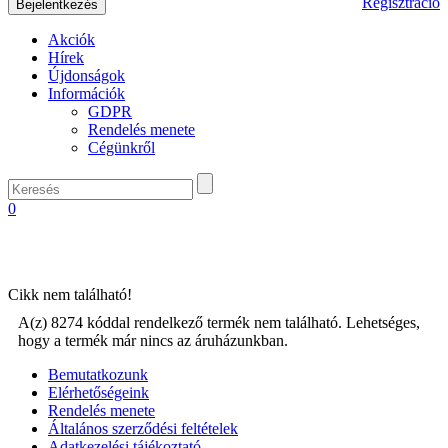
Regisztráció
Akciók
Hírek
Újdonságok
Információk
GDPR
Rendelés menete
Cégünkről
0
Cikk nem található!
A(z) 8274 kóddal rendelkező termék nem található. Lehetséges,
hogy a termék már nincs az áruházunkban.
Bemutatkozunk
Elérhetőségeink
Rendelés menete
Általános szerződési feltételek
Adatkezelési tájékoztató