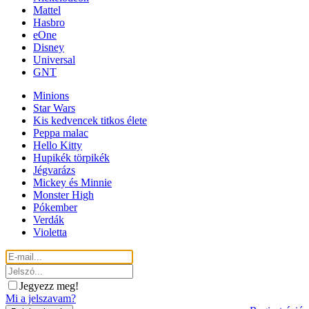
Mattel
Hasbro
eOne
Disney
Universal
GNT
Minions
Star Wars
Kis kedvencek titkos élete
Peppa malac
Hello Kitty
Hupikék törpikék
Jégvarázs
Mickey és Minnie
Monster High
Pókember
Verdák
Violetta
Jegyezz meg!
Mi a jelszavam?