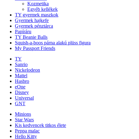
Kozmetika
Egyéb kellékek
TY gyermek maszkok
Gyermek hajkefe
Gyermek pénztárca
Papíráru
TY Beanie Balls
Squish-a-boos párna alakú plüss figura
My Passport Friends
TY
Sanrio
Nickelodeon
Mattel
Hasbro
eOne
Disney
Universal
GNT
Minions
Star Wars
Kis kedvencek titkos élete
Peppa malac
Hello Kitty