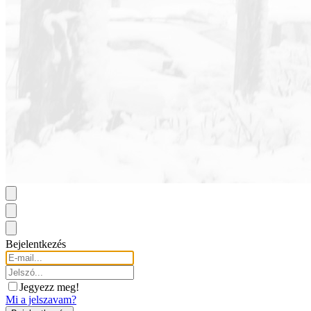
Bejelentkezés
Jegyezz meg!
Mi a jelszavam?