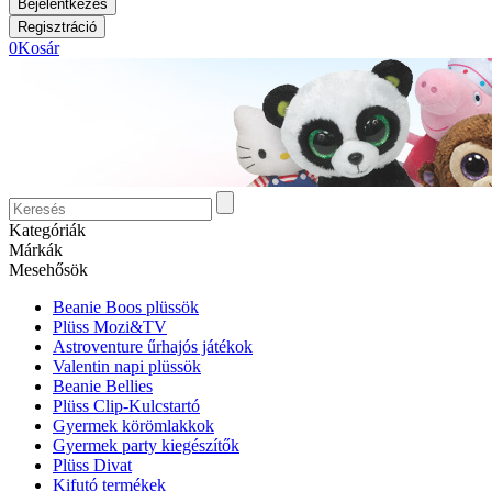
0
Kosár
Kategóriák
Márkák
Mesehősök
Beanie Boos plüssök
Plüss Mozi&TV
Astroventure űrhajós játékok
Valentin napi plüssök
Beanie Bellies
Plüss Clip-Kulcstartó
Gyermek körömlakkok
Gyermek party kiegészítők
Plüss Divat
Kifutó termékek