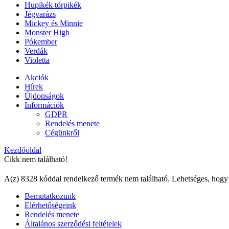
Hupikék törpikék
Jégvarázs
Mickey és Minnie
Monster High
Pókember
Verdák
Violetta
Akciók
Hírek
Újdonságok
Információk
GDPR
Rendelés menete
Cégünkről
Kezdőoldal
Cikk nem található!
A(z) 8328 kóddal rendelkező termék nem található. Lehetséges, hogy
Bemutatkozunk
Elérhetőségeink
Rendelés menete
Általános szerződési feltételek