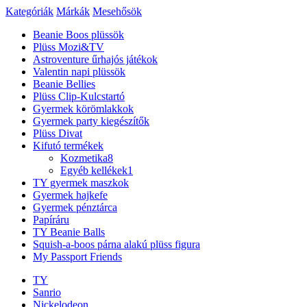
Kategóriák
Márkák
Mesehősök
Beanie Boos plüssök
Plüss Mozi&TV
Astroventure űrhajós játékok
Valentin napi plüssök
Beanie Bellies
Plüss Clip-Kulcstartó
Gyermek körömlakkok
Gyermek party kiegészítők
Plüss Divat
Kifutó termékek
Kozmetika
8
Egyéb kellékek
1
TY gyermek maszkok
Gyermek hajkefe
Gyermek pénztárca
Papíráru
TY Beanie Balls
Squish-a-boos párna alakú plüss figura
My Passport Friends
TY
Sanrio
Nickelodeon