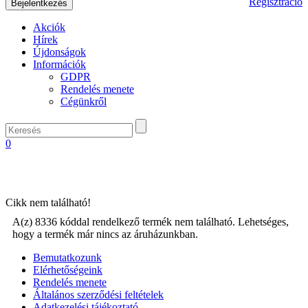
Regisztráció
Akciók
Hírek
Újdonságok
Információk
GDPR
Rendelés menete
Cégünkről
0
Cikk nem található!
A(z) 8336 kóddal rendelkező termék nem található. Lehetséges,
hogy a termék már nincs az áruházunkban.
Bemutatkozunk
Elérhetőségeink
Rendelés menete
Általános szerződési feltételek
Adatkezelési tájékoztató