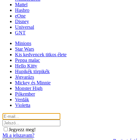
Mattel
Hasbro
eOne
Disney
Universal
GNT
Minions
Star Wars
Kis kedvencek titkos élete
Peppa malac
Hello Kitty
Hupikék törpikék
Jégvarázs
Mickey és Minnie
Monster High
Pókember
Verdák
Violetta
Jegyezz meg!
Mi a jelszavam?