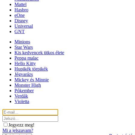
Mattel
Hasbro
eOne
Disney
Universal
GNT
Minions
Star Wars
Kis kedvencek titkos élete
Peppa malac
Hello Kitty
Hupikék törpikék
Jégvarázs
Mickey és Minnie
Monster High
Pókember
Verdák
Violetta
Jegyezz meg!
Mi a jelszavam?