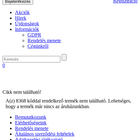
Regisztráció
Akciók
Hírek
Újdonságok
Információk
GDPR
Rendelés menete
Cégünkről
0
Cikk nem található!
A(z) 8368 kóddal rendelkező termék nem található. Lehetséges,
hogy a termék már nincs az áruházunkban.
Bemutatkozunk
Elérhetőségeink
Rendelés menete
Általános szerződési feltételek
Adatkezelési tájékoztató