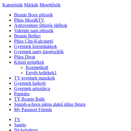
Kategóriák
Márkák
Mesehősök
Beanie Boos plüssök
Plüss Mozi&TV
Astroventure űrhajós játékok
Valentin napi plüssök
Beanie Bellies
Plüss Clip-Kulcstartó
Gyermek körömlakkok
Gyermek party kiegészítők
Plüss Divat
Kifutó termékek
Kozmetika
8
Egyéb kellékek
1
TY gyermek maszkok
Gyermek hajkefe
Gyermek pénztárca
Papíráru
TY Beanie Balls
Squish-a-boos párna alakú plüss figura
My Passport Friends
TY
Sanrio
Nickelodeon