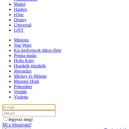
Mattel
Hasbro
eOne
Disney
Universal
GNT
Minions
Star Wars
Kis kedvencek titkos élete
Peppa malac
Hello Kitty
Hupikék törpikék
Jégvarázs
Mickey és Minnie
Monster High
Pókember
Verdák
Violetta
Jegyezz meg!
Mi a jelszavam?