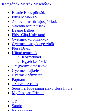
Kategóriák
Márkák
Mesehősök
Beanie Boos plüssök
Plüss Mozi&TV
Astroventure űrhajós játékok
Valentin napi plüssök
Beanie Bellies
Plüss Clip-Kulcstartó
Gyermek körömlakkok
Gyermek party kiegészítők
Plüss Divat
Kifutó termékek
Kozmetika
8
Egyéb kellékek
1
TY gyermek maszkok
Gyermek hajkefe
Gyermek pénztárca
Papíráru
TY Beanie Balls
Squish-a-boos párna alakú plüss figura
My Passport Friends
TY
Sanrio
Nickelodeon