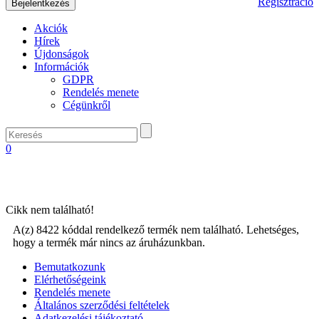
Regisztráció
Akciók
Hírek
Újdonságok
Információk
GDPR
Rendelés menete
Cégünkről
0
Cikk nem található!
A(z) 8422 kóddal rendelkező termék nem található. Lehetséges,
hogy a termék már nincs az áruházunkban.
Bemutatkozunk
Elérhetőségeink
Rendelés menete
Általános szerződési feltételek
Adatkezelési tájékoztató