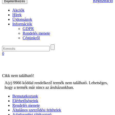
Regisztráció
Akciók
Hírek
Újdonságok
Információk
GDPR
Rendelés menete
Cégünkről
0
Cikk nem található!
A(z) 9966 kóddal rendelkező termék nem található. Lehetséges,
hogy a termék már nincs az áruházunkban.
Bemutatkozunk
Elérhetőségeink
Rendelés menete
Általános szerződési feltételek
Adatkezelési tájékoztató