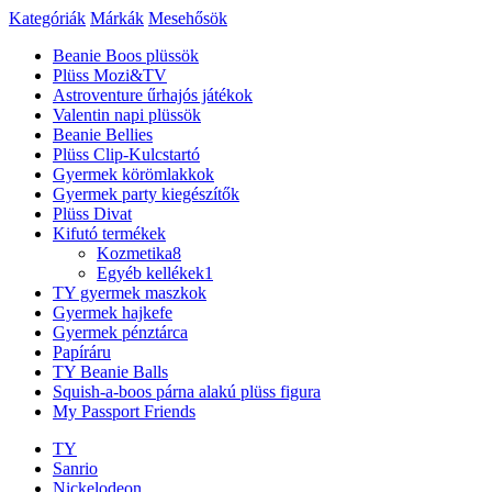
Kategóriák
Márkák
Mesehősök
Beanie Boos plüssök
Plüss Mozi&TV
Astroventure űrhajós játékok
Valentin napi plüssök
Beanie Bellies
Plüss Clip-Kulcstartó
Gyermek körömlakkok
Gyermek party kiegészítők
Plüss Divat
Kifutó termékek
Kozmetika
8
Egyéb kellékek
1
TY gyermek maszkok
Gyermek hajkefe
Gyermek pénztárca
Papíráru
TY Beanie Balls
Squish-a-boos párna alakú plüss figura
My Passport Friends
TY
Sanrio
Nickelodeon