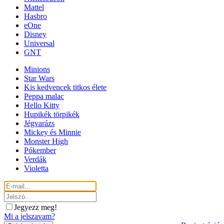
Mattel
Hasbro
eOne
Disney
Universal
GNT
Minions
Star Wars
Kis kedvencek titkos élete
Peppa malac
Hello Kitty
Hupikék törpikék
Jégvarázs
Mickey és Minnie
Monster High
Pókember
Verdák
Violetta
Jegyezz meg!
Mi a jelszavam?