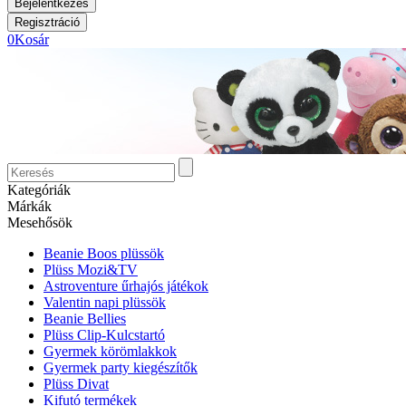
0
Kosár
Kategóriák
Márkák
Mesehősök
Beanie Boos plüssök
Plüss Mozi&TV
Astroventure űrhajós játékok
Valentin napi plüssök
Beanie Bellies
Plüss Clip-Kulcstartó
Gyermek körömlakkok
Gyermek party kiegészítők
Plüss Divat
Kifutó termékek