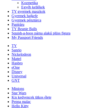
Kozmetika
Egyéb kellékek
TY gyermek maszkok
Gyermek hajkefe
Gyermek pénztárca
Papíráru
TY Beanie Balls
Squish-a-boos párna alakú plüss figura
My Passport Friends
TY
Sanrio
Nickelodeon
Mattel
Hasbro
eOne
Disney
Universal
GNT
Minions
Star Wars
Kis kedvencek titkos élete
Peppa malac
Hello Kitty