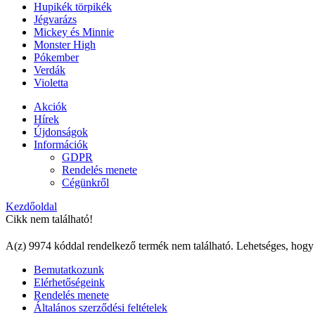
Hupikék törpikék
Jégvarázs
Mickey és Minnie
Monster High
Pókember
Verdák
Violetta
Akciók
Hírek
Újdonságok
Információk
GDPR
Rendelés menete
Cégünkről
Kezdőoldal
Cikk nem található!
A(z) 9974 kóddal rendelkező termék nem található. Lehetséges, hogy
Bemutatkozunk
Elérhetőségeink
Rendelés menete
Általános szerződési feltételek