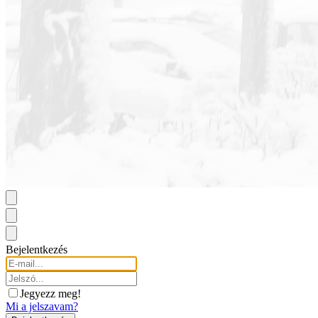
Bejelentkezés
Jegyezz meg!
Mi a jelszavam?