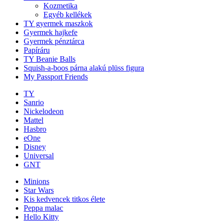
Kozmetika
Egyéb kellékek
TY gyermek maszkok
Gyermek hajkefe
Gyermek pénztárca
Papíráru
TY Beanie Balls
Squish-a-boos párna alakú plüss figura
My Passport Friends
TY
Sanrio
Nickelodeon
Mattel
Hasbro
eOne
Disney
Universal
GNT
Minions
Star Wars
Kis kedvencek titkos élete
Peppa malac
Hello Kitty