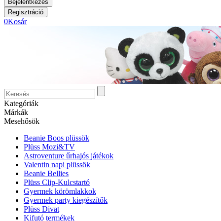
0
Kosár
Kategóriák
Márkák
Mesehősök
Beanie Boos plüssök
Plüss Mozi&TV
Astroventure űrhajós játékok
Valentin napi plüssök
Beanie Bellies
Plüss Clip-Kulcstartó
Gyermek körömlakkok
Gyermek party kiegészítők
Plüss Divat
Kifutó termékek