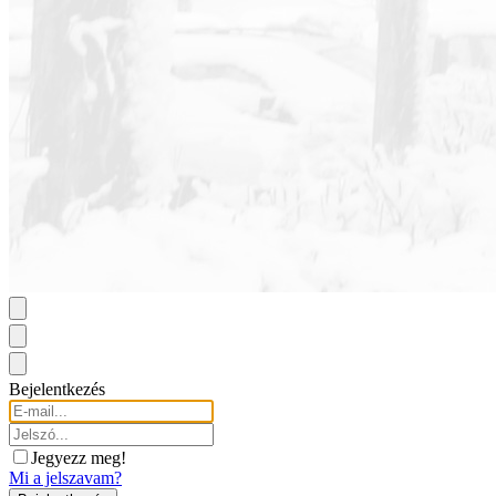
Bejelentkezés
Jegyezz meg!
Mi a jelszavam?