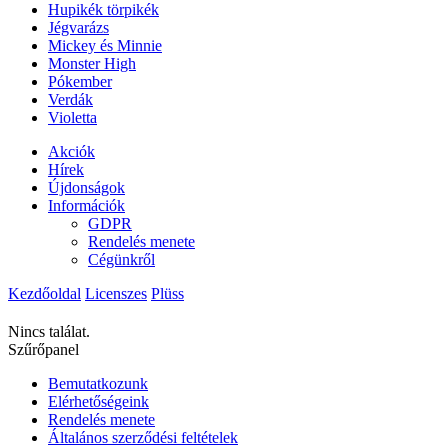
Hupikék törpikék
Jégvarázs
Mickey és Minnie
Monster High
Pókember
Verdák
Violetta
Akciók
Hírek
Újdonságok
Információk
GDPR
Rendelés menete
Cégünkről
Kezdőoldal
Licenszes
Plüss
Nincs találat.
Szűrőpanel
Bemutatkozunk
Elérhetőségeink
Rendelés menete
Általános szerződési feltételek