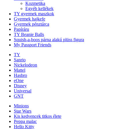
Kozmetika
Egyéb kellékek
TY gyermek maszkok
Gyermek hajkefe
Gyermek pénztárca
Papíráru
TY Beanie Balls
Squish-a-boos párna alakú plüss figura
My Passport Friends
TY
Sanrio
Nickelodeon
Mattel
Hasbro
eOne
Disney
Universal
GNT
Minions
Star Wars
Kis kedvencek titkos élete
Peppa malac
Hello Kitty