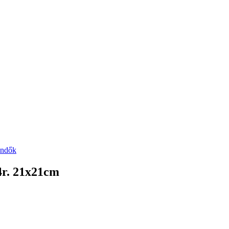
endők
4r. 21x21cm