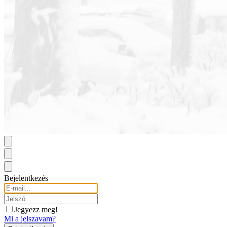
Bejelentkezés
Jegyezz meg!
Mi a jelszavam?