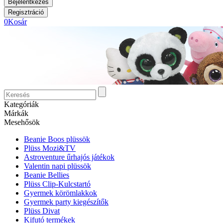
0
Kosár
Kategóriák
Márkák
Mesehősök
Beanie Boos plüssök
Plüss Mozi&TV
Astroventure űrhajós játékok
Valentin napi plüssök
Beanie Bellies
Plüss Clip-Kulcstartó
Gyermek körömlakkok
Gyermek party kiegészítők
Plüss Divat
Kifutó termékek