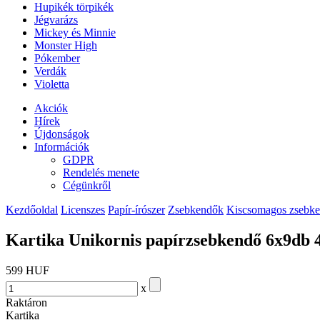
Hupikék törpikék
Jégvarázs
Mickey és Minnie
Monster High
Pókember
Verdák
Violetta
Akciók
Hírek
Újdonságok
Információk
GDPR
Rendelés menete
Cégünkről
Kezdőoldal
Licenszes
Papír-írószer
Zsebkendők
Kiscsomagos zsebk
Kartika Unikornis papírzsebkendő 6x9db 
599 HUF
x
Raktáron
Kartika