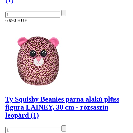
6 990 HUF
Ty Squishy Beanies párna alakú plüss
figura LAINEY, 30 cm - rózsaszín
leopárd (1)