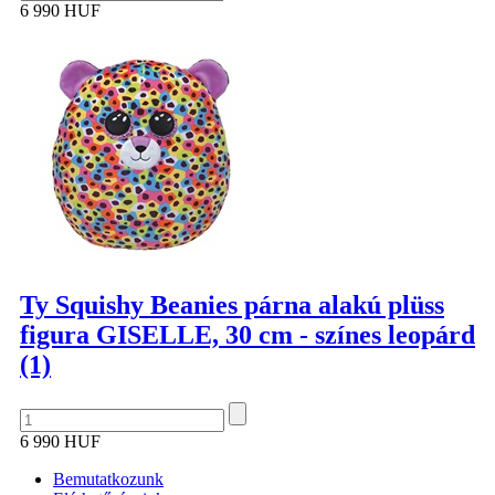
6 990 HUF
Ty Squishy Beanies párna alakú plüss
figura GISELLE, 30 cm - színes leopárd
(1)
6 990 HUF
Bemutatkozunk