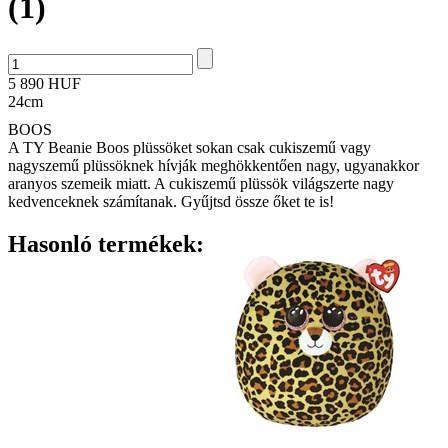
(1)
5 890 HUF
24cm
BOOS
A TY Beanie Boos plüssöket sokan csak cukiszemű vagy
nagyszemű plüssöknek hívják meghökkentően nagy, ugyanakkor
aranyos szemeik miatt. A cukiszemű plüssök világszerte nagy
kedvenceknek számítanak. Gyűjtsd össze őket te is!
Hasonló termékek: