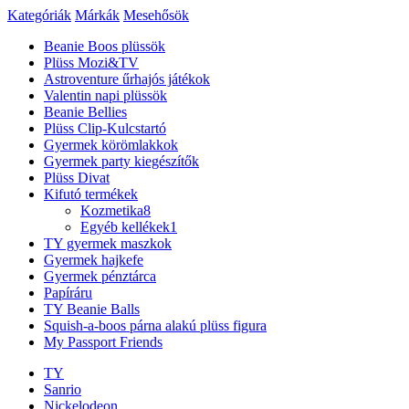
Kategóriák
Márkák
Mesehősök
Beanie Boos plüssök
Plüss Mozi&TV
Astroventure űrhajós játékok
Valentin napi plüssök
Beanie Bellies
Plüss Clip-Kulcstartó
Gyermek körömlakkok
Gyermek party kiegészítők
Plüss Divat
Kifutó termékek
Kozmetika
8
Egyéb kellékek
1
TY gyermek maszkok
Gyermek hajkefe
Gyermek pénztárca
Papíráru
TY Beanie Balls
Squish-a-boos párna alakú plüss figura
My Passport Friends
TY
Sanrio
Nickelodeon