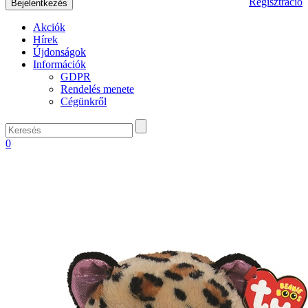
Regisztráció
Akciók
Hírek
Újdonságok
Információk
GDPR
Rendelés menete
Cégünkről
0