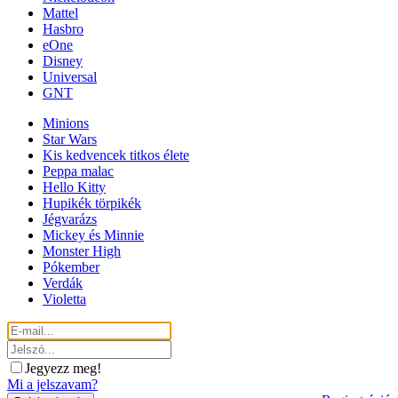
Mattel
Hasbro
eOne
Disney
Universal
GNT
Minions
Star Wars
Kis kedvencek titkos élete
Peppa malac
Hello Kitty
Hupikék törpikék
Jégvarázs
Mickey és Minnie
Monster High
Pókember
Verdák
Violetta
Jegyezz meg!
Mi a jelszavam?