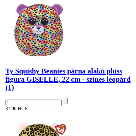
Ty Squishy Beanies párna alakú plüss
figura GISELLE, 22 cm - színes leopárd
(1)
3 590 HUF