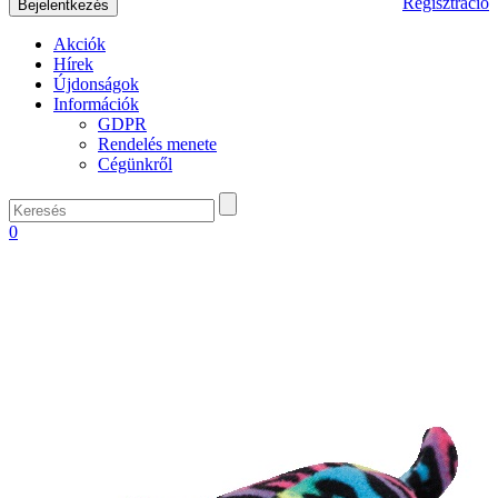
Regisztráció
Akciók
Hírek
Újdonságok
Információk
GDPR
Rendelés menete
Cégünkről
0