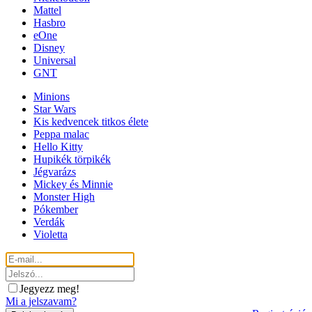
Mattel
Hasbro
eOne
Disney
Universal
GNT
Minions
Star Wars
Kis kedvencek titkos élete
Peppa malac
Hello Kitty
Hupikék törpikék
Jégvarázs
Mickey és Minnie
Monster High
Pókember
Verdák
Violetta
Jegyezz meg!
Mi a jelszavam?