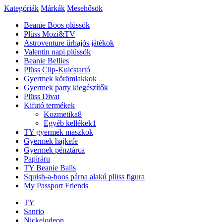
Kategóriák
Márkák
Mesehősök
Beanie Boos plüssök
Plüss Mozi&TV
Astroventure űrhajós játékok
Valentin napi plüssök
Beanie Bellies
Plüss Clip-Kulcstartó
Gyermek körömlakkok
Gyermek party kiegészítők
Plüss Divat
Kifutó termékek
Kozmetika
8
Egyéb kellékek
1
TY gyermek maszkok
Gyermek hajkefe
Gyermek pénztárca
Papíráru
TY Beanie Balls
Squish-a-boos párna alakú plüss figura
My Passport Friends
TY
Sanrio
Nickelodeon