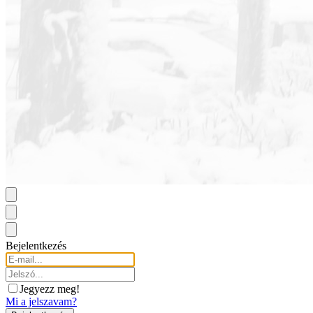
Bejelentkezés
Jegyezz meg!
Mi a jelszavam?