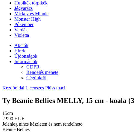
Hupikék törpikék
Jégvarázs
Mickey és Minnie
Monster High
Pókember
Verdák
Violetta
Akciók
Hírek
Újdonságok
Információk
GDPR
Rendelés menete
Cégünkről
Kezdőoldal
Licenszes
Plüss
maci
Ty Beanie Bellies MELLY, 15 cm - koala (3
15cm
2 990 HUF
Jelenleg nincs készleten és nem rendelhető
Beanie Bellies