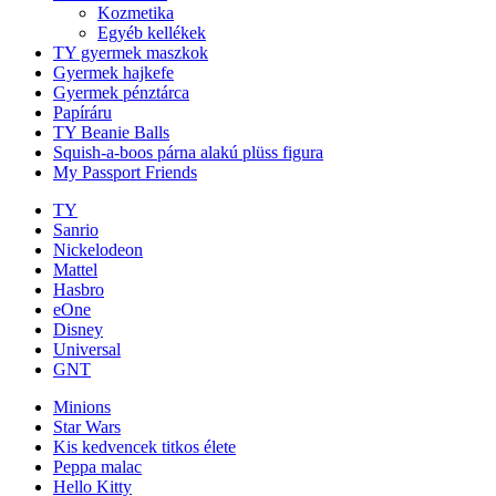
Kozmetika
Egyéb kellékek
TY gyermek maszkok
Gyermek hajkefe
Gyermek pénztárca
Papíráru
TY Beanie Balls
Squish-a-boos párna alakú plüss figura
My Passport Friends
TY
Sanrio
Nickelodeon
Mattel
Hasbro
eOne
Disney
Universal
GNT
Minions
Star Wars
Kis kedvencek titkos élete
Peppa malac
Hello Kitty