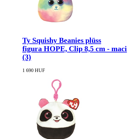
Ty Squishy Beanies plüss
figura HOPE, Clip 8,5 cm - maci
(3)
1 690 HUF