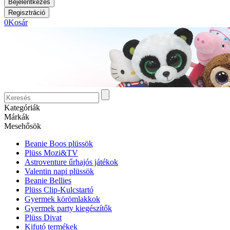
0
Kosár
Kategóriák
Márkák
Mesehősök
Beanie Boos plüssök
Plüss Mozi&TV
Astroventure űrhajós játékok
Valentin napi plüssök
Beanie Bellies
Plüss Clip-Kulcstartó
Gyermek körömlakkok
Gyermek party kiegészítők
Plüss Divat
Kifutó termékek