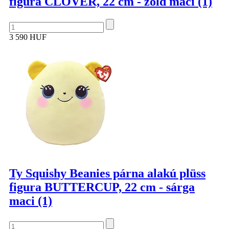
figura CLOVER, 22 cm - zöld maci (1)
3 590 HUF
Ty Squishy Beanies párna alakú plüss
figura BUTTERCUP, 22 cm - sárga
maci (1)