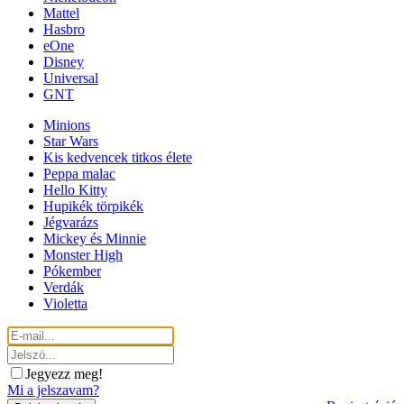
Mattel
Hasbro
eOne
Disney
Universal
GNT
Minions
Star Wars
Kis kedvencek titkos élete
Peppa malac
Hello Kitty
Hupikék törpikék
Jégvarázs
Mickey és Minnie
Monster High
Pókember
Verdák
Violetta
Jegyezz meg!
Mi a jelszavam?