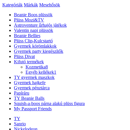
Kategóriák
Márkák
Mesehősök
Beanie Boos plüssök
Plüss Mozi&TV
Astroventure űrhajós játékok
Valentin napi plüssök
Beanie Bellies
Plüss Clip-Kulcstartó
Gyermek körömlakkok
Gyermek party kiegészítők
Plüss Divat
Kifutó termékek
Kozmetika
8
Egyéb kellékek
1
TY gyermek maszkok
Gyermek hajkefe
Gyermek pénztárca
Papíráru
TY Beanie Balls
Squish-a-boos párna alakú plüss figura
My Passport Friends
TY
Sanrio
Nickelodeon