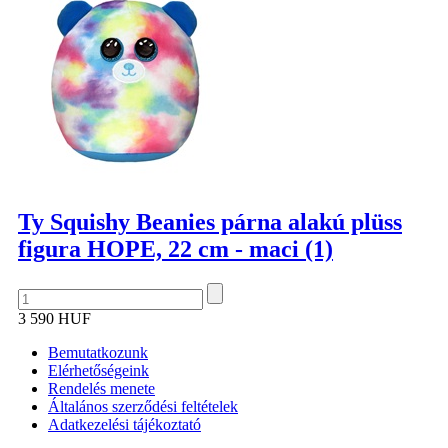
Ty Squishy Beanies párna alakú plüss
figura HOPE, 22 cm - maci (1)
3 590 HUF
Bemutatkozunk
Elérhetőségeink
Rendelés menete
Általános szerződési feltételek
Adatkezelési tájékoztató