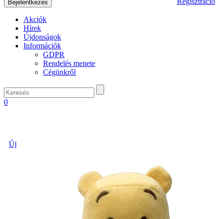
Regisztráció
Akciók
Hírek
Újdonságok
Információk
GDPR
Rendelés menete
Cégünkről
0
Új