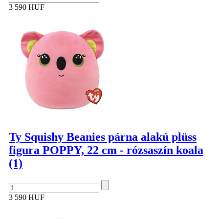
3 590 HUF
Ty Squishy Beanies párna alakú plüss
figura POPPY, 22 cm - rózsaszín koala
(1)
3 590 HUF