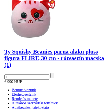
Ty Squishy Beanies párna alakú plüss
figura FLIRT, 30 cm - rózsaszín macska
(1)
6 990 HUF
Bemutatkozunk
Elérhetőségeink
Rendelés menete
Általános szerződési feltételek
Adatkezelési tájékoztató