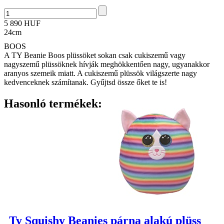
5 890 HUF
24cm
BOOS
A TY Beanie Boos plüssöket sokan csak cukiszemű vagy
nagyszemű plüssöknek hívják meghökkentően nagy, ugyanakkor
aranyos szemeik miatt. A cukiszemű plüssök világszerte nagy
kedvenceknek számítanak. Gyűjtsd össze őket te is!
Hasonló termékek:
Ty Squishy Beanies párna alakú plüss