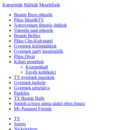
Kategóriák
Márkák
Mesehősök
Beanie Boos plüssök
Plüss Mozi&TV
Astroventure űrhajós játékok
Valentin napi plüssök
Beanie Bellies
Plüss Clip-Kulcstartó
Gyermek körömlakkok
Gyermek party kiegészítők
Plüss Divat
Kifutó termékek
Kozmetika
8
Egyéb kellékek
1
TY gyermek maszkok
Gyermek hajkefe
Gyermek pénztárca
Papíráru
TY Beanie Balls
Squish-a-boos párna alakú plüss figura
My Passport Friends
TY
Sanrio
Nickelodeon