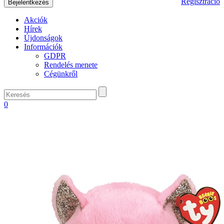
Regisztráció
Akciók
Hírek
Újdonságok
Információk
GDPR
Rendelés menete
Cégünkről
0