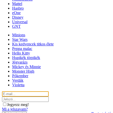
Mattel
Hasbro
eOne
Disney
Universal
GNT
Minions
Star Wars
Kis kedvencek titkos élete
Peppa malac
Hello Kitty
Hupikék törpikék
Jégvarázs
Mickey és Minnie
Monster High
Pókember
Verdák
Violetta
Jegyezz meg!
Mi a jelszavam?