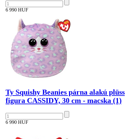
6 990 HUF
Ty Squishy Beanies párna alakú plüss
figura CASSIDY, 30 cm - macska (1)
6 990 HUF